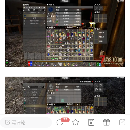
英雄大人
Lv.8
25-02-10 15:45
电脑端
其他&工具
禁止发布联机可用的作弊模组，
严查卖挂
用单机辅助引流私下售卖服务器外挂！
机作弊模组的发布规范近期收到一些信息
些作弊模组在联机服务器使用,为了维护游
色环境，中文网特此发布以下声明，规范
模组的发布行为：1. *...
武汉
72
2.22w
77
写评论
英雄大人
Lv.8