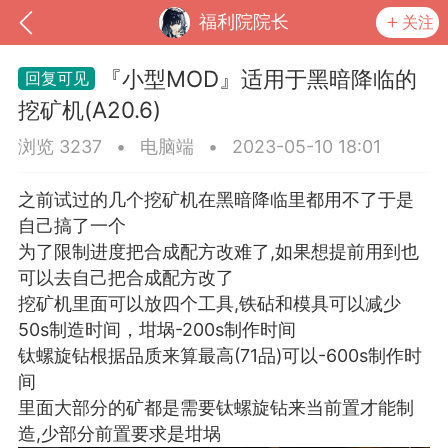
福利院院长
关注
『小型MOD』适用于黑暗降临的
挖矿机(A20.6)
浏览 3237
•
电脑端
•
2023-05-10 18:01
之前试过的几个挖矿机在黑暗降临里都用不了于是
自己搞了一个
为了限制进度把合成配方改难了,如果想提前用到也
可以去自己把合成配方改了
挖矿机里面可以放四个工具,铁砧和模具可以减少
到
我的钱包
道具
排行榜
50s制造时间，坩埚-200s制作时间
钛螺旋钻根据品质来算最高(71品)可以-600s制作时
间
里面大部分的矿都是需要钛螺旋钻来当前置才能制
流
MOD下载
攻略教程
联机招募
造,少部分前置要求是坩埚