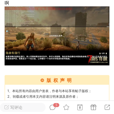
啊
英雄大人
Lv.8
25-02-10 15:45
电脑端
其他&工具
禁止发布联机可用的作弊模组，
严查卖挂
用单机辅助引流私下售卖服务器外挂！
机作弊模组的发布规范近期收到一些信息
些作弊模组在联机服务器使用,为了维护游
色环境，中文网特此发布以下声明，规范
模组的发布行为：1. *...
武汉
©版权声明
72
2.23w
1、本站所有内容由用户发表，作者与本站享有帖子版权；
2、转载或者引用本文内容请注明来源及原作者；
3、如内容侵犯到任何版权，请联系本站将及时予与删除；
5
写评论
英雄大人
Lv.8
4、遇到MOD提取码错误或链接失效，请检查提取码是否复制了空
格，链接失效可以私信作者或站长进行补偿；