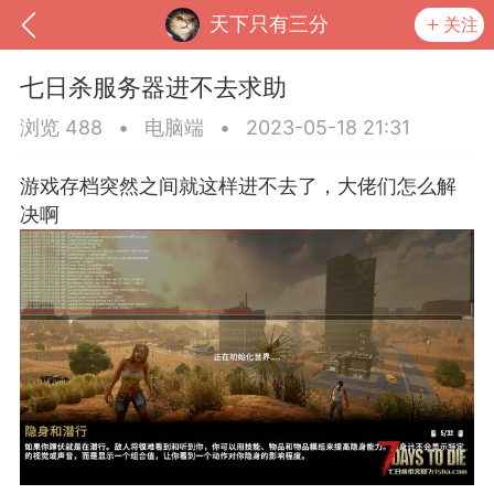
天下只有三分
关注
七日杀服务器进不去求助
浏览 488
•
电脑端
•
2023-05-18 21:31
游戏存档突然之间就这样进不去了，大佬们怎么解
决啊
到
我的钱包
道具
排行榜
流
MOD下载
攻略教程
联机招募