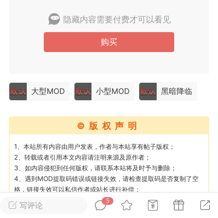
隐藏内容需要付费才可以看见
英雄大人
Lv.8
25-02-10 15:45
电脑端
其他&工具
购买
禁止发布联机可用的作弊模组，
严查卖挂
用单机辅助引流私下售卖服务器外挂！
机作弊模组的发布规范近期收到一些信息
大型MOD
小型MOD
黑暗降临
些作弊模组在联机服务器使用,为了维护游
色环境，中文网特此发布以下声明，规范
模组的发布行为：1. *...
©版权声明
武汉
1、本站所有内容由用户发表，作者与本站享有帖子版权；
2、转载或者引用本文内容请注明来源及原作者；
72
2.24w
3、如内容侵犯到任何版权，请联系本站将及时予与删除；
4、遇到MOD提取码错误或链接失效，请检查提取码是否复制了空
格，链接失效可以私信作者或站长进行补偿；
5、如遇到其他问题无法解决可以私信站长进行处理；
5
写评论
英雄大人
Lv.8
6、游戏MOD属于虚拟数字商品，一经购买即获得了内容，原则上