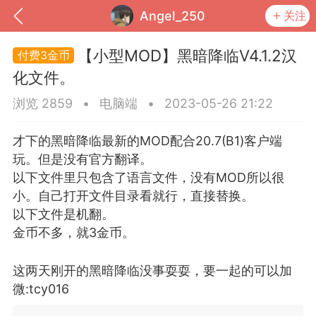
Angel_250
关注
【小型MOD】黑暗降临V4.1.2汉
3金币
化文件。
浏览 2859
•
电脑端
•
2023-05-26 21:22
才下的黑暗降临最新的MOD配合20.7(B1)客户端
玩。但是没有官方翻译。
以下文件里只包含了语言文件，没有MOD所以很
小。自己打开文件目录看就行，直接替换。
以下文件是机翻。
到
我的钱包
道具
排行榜
金币不多，就3金币。
这两天刚开的黑暗降临没事耍耍，要一起的可以加
微:tcy016
流
MOD下载
攻略教程
联机招募