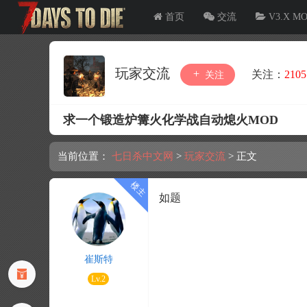
首页
交流
V3.X M
玩家交流
关注：
2105
关注
求一个锻造炉篝火化学战自动熄火MOD
当前位置：
七日杀中文网
>
玩家交流
>
正文
如题
崔斯特
Lv.2