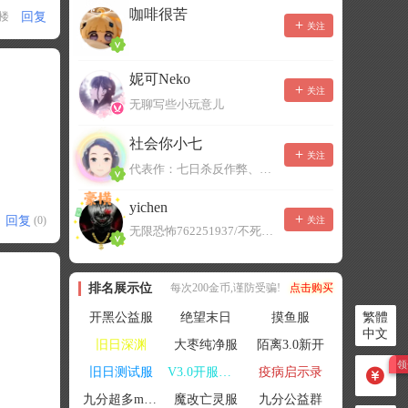
咖啡很苦
回复
1楼
关注
妮可Neko
关注
无聊写些小玩意儿
社会你小七
关注
代表作：七日杀反作弊、七日杀云黑、七日杀BOT、七日杀云商城
yichen
回复
(0)
关注
无限恐怖762251937/不死者末日1080207504
排名展示位
每次200金币,谨防受骗!
点击购买
繁體
开黑公益服
绝望末日
摸鱼服
中文
旧日深渊
大枣纯净服
陌离3.0新开
旧日测试服
V3.0开服联机
疫病启示录
九分超多mod群
魔改亡灵服
九分公益群