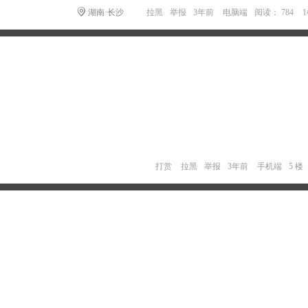
湖南·长沙
拉黑
举报
3年前
电脑端
阅读： 784
打赏
拉黑
举报
3年前
手机端
5 楼