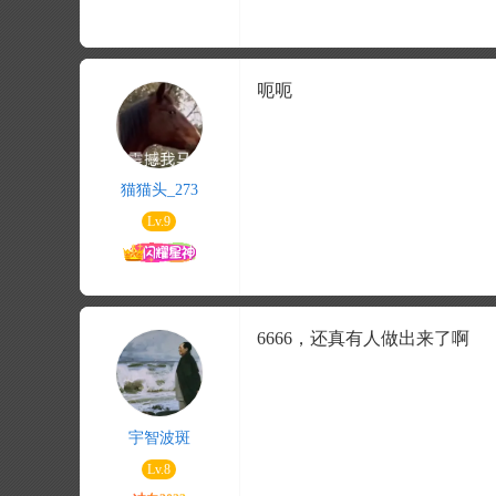
呃呃
猫猫头_273
Lv.9
6666，还真有人做出来了啊
宇智波斑
Lv.8