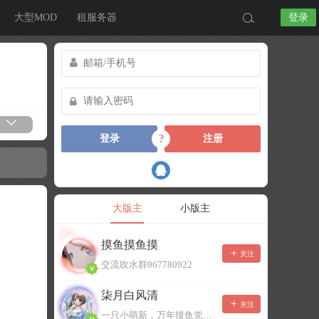
大型MOD
租服务器
登录
?
登录
注册
大版主
小版主
摸鱼摸鱼摸
关注
交流吹水群967780922
柒月白风清
关注
一只小萌新，万年摸鱼党！已经脱坑了。。。