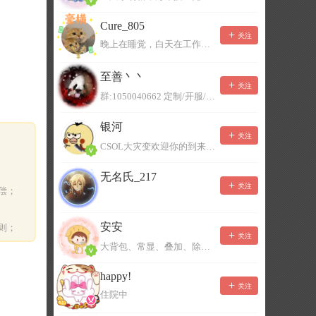
Cure_805
关注
晚上在睡觉，白天在工作，不一定能及时回复，有事可以留言！
至善丶丶
关注
群:1050040662 定制/开服/地图制作/价格公道
银河
关注
CSOL大灾变欢迎你的到来。QQ群：967780922
无名氏_217
关注
偿；
安安
则；
关注
大背包、常显、叠加、除草树，唯一作者QQ383125283
happy!
关注
住院中