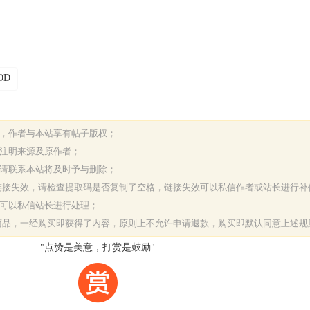
OD
表，作者与本站享有帖子版权；
请注明来源及原作者；
，请联系本站将及时予与删除；
或链接失效，请检查提取码是否复制了空格，链接失效可以私信作者或站长进行补
决可以私信站长进行处理；
字商品，一经购买即获得了内容，原则上不允许申请退款，购买即默认同意上述规
"点赞是美意，打赏是鼓励"