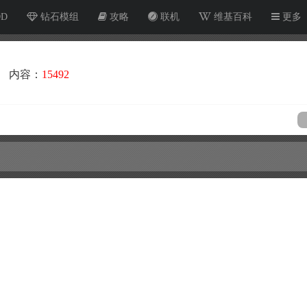
OD
钻石模组
攻略
联机
维基百科
更多
内容：
15492