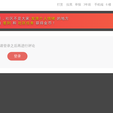
打赏
拉黑
举报
3年前
手机端
6 楼
容，社区不是大家
发泄个人情绪
的地方
做
签到
和
社区任务
获得金币！
请登录之后再进行评论
登录