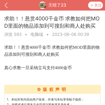
天晴了23
关注
求助！！悬赏4000千金币 求教如何把MO
D里面的物品添加到可搜刮和商人处购买
浏览 593
•
电脑端
•
2023-06-06 00:39
求助！！悬赏4000千金币 求教如何把MOD里面的物
品添加到可搜刮和商人处购买
真心求教一旦采纳立马支付4000金币
到
我的钱包
道具
排行榜
©版权声明
流
MOD下载
攻略教程
联机招募
1、本站所有内容由用户发表，作者与本站享有帖子版权；
2、转载或者引用本文内容请注明来源及原作者；