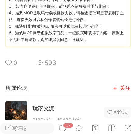
3、如内容侵犯到任何版权，请联系本站将及时予与删除；
4、遇到MOD提取码错误或链接失效，请检查提取码是否复制了空
英雄大人
Lv.8
格，链接失效可以私信作者或站长进行补偿；
25-02-10 15:45
电脑端
其他&工具
5、如遇到其他问题无法解决可以私信站长进行处理；
6、游戏MOD属于虚拟数字商品，一经购买即获得了内容，原则上
禁止发布联机可用的作弊模组，
严查卖挂
不允许申请退款，购买即默认同意上述规则；
用单机辅助引流私下售卖服务器外挂！
机作弊模组的发布规范近期收到一些信息
些作弊模组在联机服务器使用,为了维护游
0
593
色环境，中文网特此发布以下声明，规范
模组的发布行为：1. *...
所属论坛
关注
武汉
72
2.22w
玩家交流
进入论坛
2106成员
15496内容
17
写评论
英雄大人
Lv.8
为七日杀玩家提供交流、提问、分享平台。发帖请