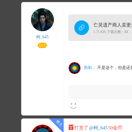
亡灵遗产商人卖更多
1.71 KB
,
下载次数：84
柯_645
Lv.1
热刺
：
不是这个，但是还
打赏了
@柯_645
50金币