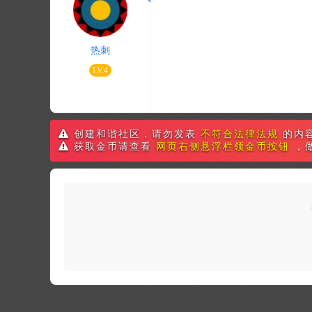
热刺
LV.4
创建和谐社区，请勿发表
不符合法律法规
的内
获取金币请查看
网页右侧悬浮栏领金币按钮
，