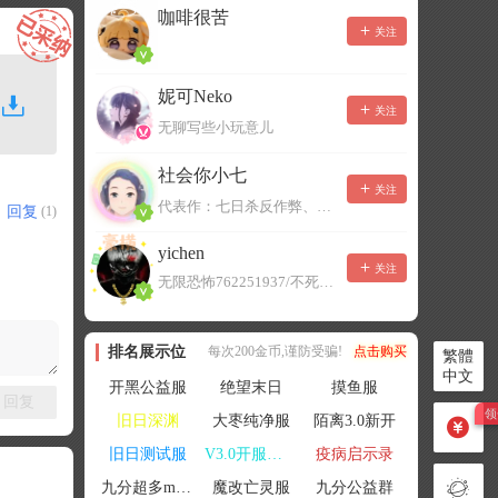
咖啡很苦
关注
妮可Neko
关注
无聊写些小玩意儿
社会你小七
关注
代表作：七日杀反作弊、七日杀云黑、七日杀BOT、七日杀云商城
回复
(1)
yichen
关注
无限恐怖762251937/不死者末日1080207504
排名展示位
每次200金币,谨防受骗!
点击购买
繁體
中文
开黑公益服
绝望末日
摸鱼服
回复
旧日深渊
大枣纯净服
陌离3.0新开
旧日测试服
V3.0开服联机
疫病启示录
九分超多mod群
魔改亡灵服
九分公益群