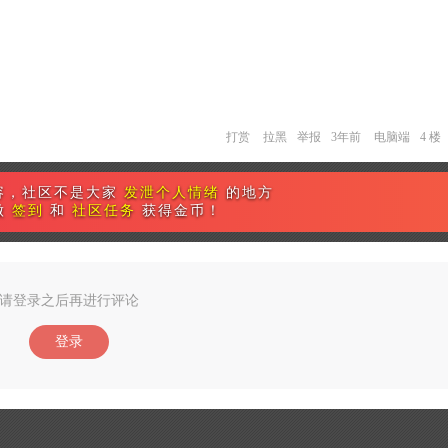
打赏
拉黑
举报
3年前
电脑端
4 楼
容，社区不是大家
发泄个人情绪
的地方
做
签到
和
社区任务
获得金币！
请登录之后再进行评论
登录