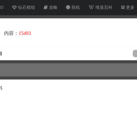
OD
钻石模组
攻略
联机
维基百科
更多
内容：
15493
d
书