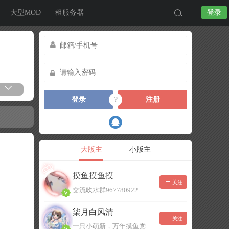
大型MOD
租服务器
登录
?
登录
注册
大版主
小版主
摸鱼摸鱼摸
关注
交流吹水群967780922
柒月白风清
关注
一只小萌新，万年摸鱼党！已经脱坑了。。。