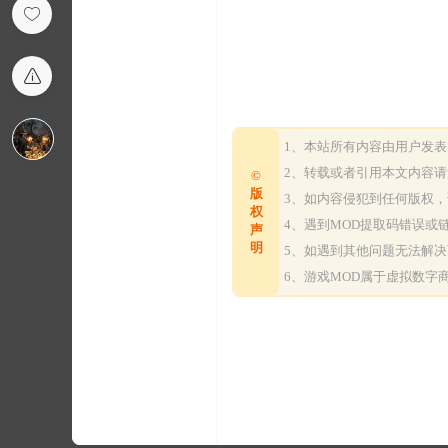
1、本站所有内容由用户发
2、转载或者引用本文内容
©
版
3、如内容侵犯到任何版权
权
4、遇到MOD提取码错误
声
明
5、如遇到其他问题无法解
6、游戏MOD属于虚拟数