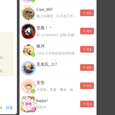
Cure_805
关注
晚上在睡觉，白天在工作，不一定能及时回复，有事可以留言！
至善丶丶
关注
群:1050040662 定制/开服/地图制作/价格公道
银河
关注
CSOL大灾变欢迎你的到来。QQ群：967780922
偿；
无名氏_217
关注
则；
安安
关注
大背包、常显、叠加、除草树，唯一作者QQ383125283
happy!
关注
住院中
回复
1楼