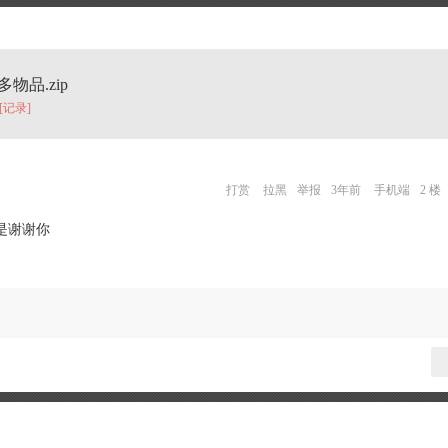
物品.zip
[记录]
打赏
拉黑
举报
3年前
手机端
2 楼
是谢谢你