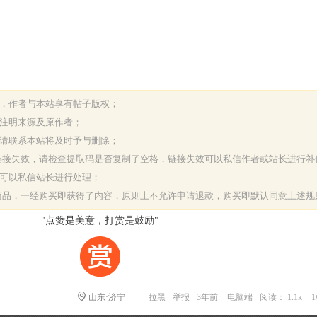
表，作者与本站享有帖子版权；
请注明来源及原作者；
，请联系本站将及时予与删除；
或链接失效，请检查提取码是否复制了空格，链接失效可以私信作者或站长进行补
决可以私信站长进行处理；
字商品，一经购买即获得了内容，原则上不允许申请退款，购买即默认同意上述规
"点赞是美意，打赏是鼓励"
山东·济宁
拉黑
举报
3年前
电脑端
阅读： 1.1k