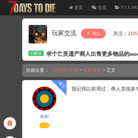
首页
交流
V3.X M
玩家交流
关注：
2105
关注
求个亡灵遗产商人出售更多物品的mo
当前位置：
七日杀中文网
>
玩家交流
>
正文
我记得以前用过，商人卖很多
热刺
LV.4