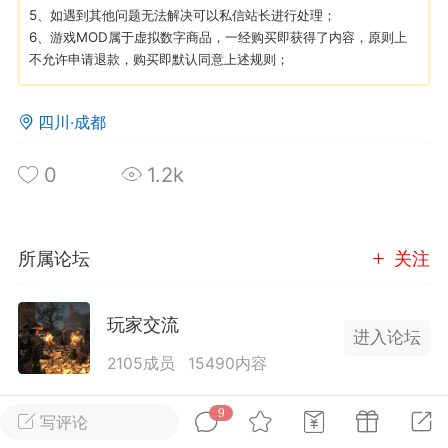
5、如遇到其他问题无法解决可以私信站长进行处理；
6、游戏MOD属于虚拟数字商品，一经购买即获得了内容，原则上
英雄大人
Lv.8
不允许申请退款，购买即默认同意上述规则；
25-02-10 15:45
电脑端
其他&工具
禁止发布联机可用的作弊模组，
严查卖挂
四川·成都
用单机辅助引流私下售卖服务器外挂！
0
1.2k
机作弊模组的发布规范近期收到一些信息
些作弊模组在联机服务器使用,为了维护游
色环境，中文网特此发布以下声明，规范
模组的发布行为：1. *...
所属论坛
关注
武汉
玩家交流
进入论坛
72
2.21w
2105成员
15490内容
为七日杀玩家提供交流、提问、分享平台。发帖请
9
写评论
英雄大人
Lv.8
遵守中国法律规则，拒绝违法信息！