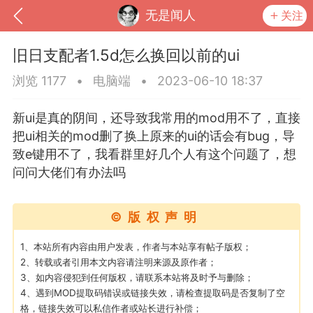
无是闻人
关注
旧日支配者1.5d怎么换回以前的ui
浏览 1177
•
电脑端
•
2023-06-10 18:37
新ui是真的阴间，还导致我常用的mod用不了，直接
把ui相关的mod删了换上原来的ui的话会有bug，导
致e键用不了，我看群里好几个人有这个问题了，想
问问大佬们有办法吗
©版权声明
到
我的钱包
道具
排行榜
1、本站所有内容由用户发表，作者与本站享有帖子版权；
2、转载或者引用本文内容请注明来源及原作者；
3、如内容侵犯到任何版权，请联系本站将及时予与删除；
4、遇到MOD提取码错误或链接失效，请检查提取码是否复制了空
流
MOD下载
攻略教程
联机招募
格，链接失效可以私信作者或站长进行补偿；