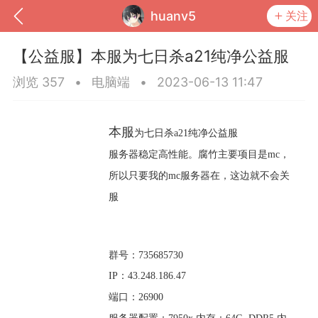
huanv5
关注
【公益服】​本服为七日杀a21纯净公益服
浏览 357
•
电脑端
•
2023-06-13 11:47
本服
为七日杀a21纯净公益服
服务器稳定高性能。腐竹主要项目是mc，
所以只要我的mc服务器在，这边就不会关
服
到
我的钱包
道具
排行榜
群号：735685730
IP：43.248.186.47
端口：26900
流
MOD下载
攻略教程
联机招募