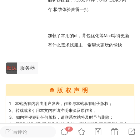
服务器配置：7950x 内存：64G DDR5 内
存 极致体验爽得一批
英雄大人
Lv.8
25-02-10 15:45
电脑端
其他&工具
禁止发布联机可用的作弊模组，
加载了常用的ui，背包优化等Mod等待更新
严查卖挂
用单机辅助引流私下售卖服务器外挂！
有什么需求找服主，希望大家玩的愉快
机作弊模组的发布规范近期收到一些信息
些作弊模组在联机服务器使用,为了维护游
服务器
色环境，中文网特此发布以下声明，规范
模组的发布行为：1. *...
©版权声明
武汉
1、本站所有内容由用户发表，作者与本站享有帖子版权；
72
2.23w
2、转载或者引用本文内容请注明来源及原作者；
3、如内容侵犯到任何版权，请联系本站将及时予与删除；
4、遇到MOD提取码错误或链接失效，请检查提取码是否复制了空
8
格，链接失效可以私信作者或站长进行补偿；
写评论
英雄大人
Lv.8
5、如遇到其他问题无法解决可以私信站长进行处理；