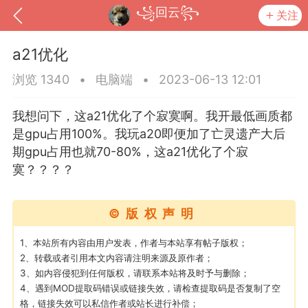
꧁回云꧂
关注
a21优化
浏览 1340
•
电脑端
•
2023-06-13 12:01
我想问下，这a21优化了个寂寞啊。我开最低画质都
是gpu占用100%。我玩a20即便加了亡灵遗产大后
期gpu占用也就70-80%，这a21优化了个寂
寞？？？？
©版权声明
到
我的钱包
道具
排行榜
1、本站所有内容由用户发表，作者与本站享有帖子版权；
2、转载或者引用本文内容请注明来源及原作者；
3、如内容侵犯到任何版权，请联系本站将及时予与删除；
4、遇到MOD提取码错误或链接失效，请检查提取码是否复制了空
流
MOD下载
攻略教程
联机招募
格，链接失效可以私信作者或站长进行补偿；