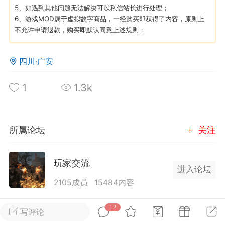
5、如遇到其他问题无法解决可以私信站长进行处理；
6、游戏MOD属于虚拟数字商品，一经购买即获得了内容，原则上
英雄大人
Lv.8
不允许申请退款，购买即默认同意上述规则；
25-02-10 15:45
电脑端
其他&工具
禁止发布联机可用的作弊模组，
严查卖挂
四川·广安
用单机辅助引流私下售卖服务器外挂！
1
1.3k
机作弊模组的发布规范近期收到一些信息
些作弊模组在联机服务器使用,为了维护游
色环境，中文网特此发布以下声明，规范
模组的发布行为：1. *...
所属论坛
关注
武汉
玩家交流
进入论坛
71
2.2w
2105成员
15484内容
为七日杀玩家提供交流、提问、分享平台。发帖请
12
写评论
英雄大人
Lv.8
遵守中国法律规则，拒绝违法信息！