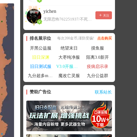
yichen
关注
无限恐怖762251937/不死者末日1080207504
排名展示位
每次200金币,谨防受骗!
点击购买
开黑公益服
绝望末日
摸鱼服
旧日深渊
大枣纯净服
陌离3.0新开
旧日测试服
V3.0开服联机
疫病启示录
九分超多mod群
魔改亡灵服
九分公益群
赞助广告位
联系站长