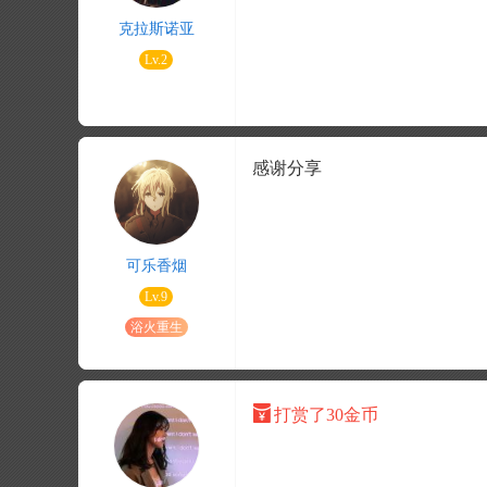
克拉斯诺亚
Lv.2
感谢分享
可乐香烟
Lv.9
浴火重生
打赏了30金币