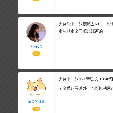
大佬能来一张废墟占60%，其
市与城市之间缩短距离的
Mercy∅
Lv.1
大佬来一张A21新建筑+CP4
了金币购买以外，也可以动用
颓废的咸鱼
Lv.6