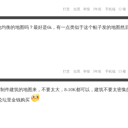
打赏
拉黑
举报
3年前
手机端
12 楼
他均衡的地图吗？最好是6k，有一点类似于这个帖子发的地图然
打赏
拉黑
举报
3年前
手机端
13 楼
8预制件建筑的地图来，不要太大，8-10K都可以，建筑不要太密集
论坛里金钱购买