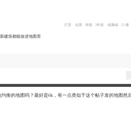
打赏
拉黑
举报
3年前
电脑端
11 楼
新建筑都能放进地图里
他均衡的地图吗？最好是6k，有一点类似于这个帖子发的地图然