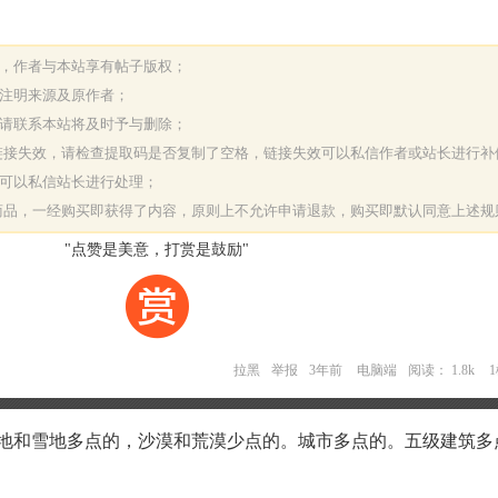
表，作者与本站享有帖子版权；
请注明来源及原作者；
，请联系本站将及时予与删除；
或链接失效，请检查提取码是否复制了空格，链接失效可以私信作者或站长进行补
决可以私信站长进行处理；
字商品，一经购买即获得了内容，原则上不允许申请退款，购买即默认同意上述规
"点赞是美意，打赏是鼓励"
拉黑
举报
3年前
电脑端
阅读： 1.8k
k的绿地和雪地多点的，沙漠和荒漠少点的。城市多点的。五级建筑多