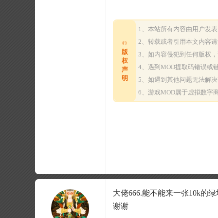
1、本站所有内容由用户发
2、转载或者引用本文内容
©
版
3、如内容侵犯到任何版权
权
4、遇到MOD提取码错误
声
明
5、如遇到其他问题无法解
6、游戏MOD属于虚拟数
大佬666.能不能来一张10
谢谢