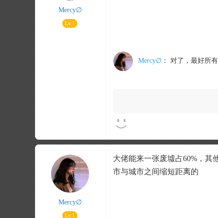
Mercy∅
Lv.1
Mercy∅
：
对了，最好所有
大佬能来一张废墟占60%，其
市与城市之间缩短距离的
Mercy∅
Lv.1