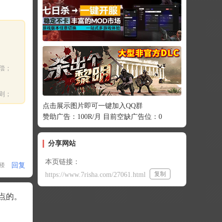
偿；
则；
点击展示图片即可一键加入QQ群
赞助广告：100R/月 目前空缺广告位：0
分享网站
本页链接：
回复
1楼
复制
https://www.7risha.com/27061.html
点的。