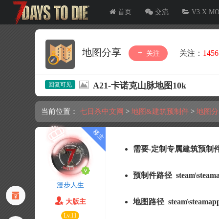
首页
交流
V3.X M
地图分享
关注：
1456
关注
A21-卡诺克山脉地图10k
当前位置：
七日杀中文网
>
地图&建筑预制件
>
地图分
需要-定制专属
建筑预制件
预制件路径 steam\steamapps
漫步人生
地图路径 steam\steamapps\
大版主
Lv.11