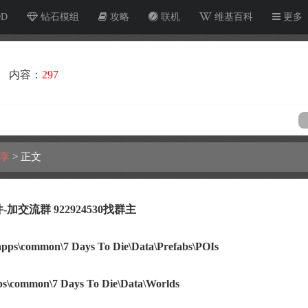
OD
钻石模组
攻略
联机
维基百科
更多
内容：
297
享
>
正文
-加交流群
922924530找群主
\common\7 Days To Die\Data\Prefabs\POIs
common\7 Days To Die\Data\Worlds