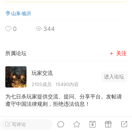
山东·临沂
英雄大人
Lv.8
25-02-10 15:45
电脑端
其他&工具
0
344
禁止发布联机可用的作弊模组，
严查卖挂
用单机辅助引流私下售卖服务器外挂！
机作弊模组的发布规范近期收到一些信息
所属论坛
关注
些作弊模组在联机服务器使用,为了维护游
色环境，中文网特此发布以下声明，规范
玩家交流
模组的发布行为：1. *...
进入论坛
2105成员
15490内容
武汉
为七日杀玩家提供交流、提问、分享平台。发帖请
72
2.21w
遵守中国法律规则，拒绝违法信息！
全部 0
只看作者
正序
写评论
英雄大人
Lv.8