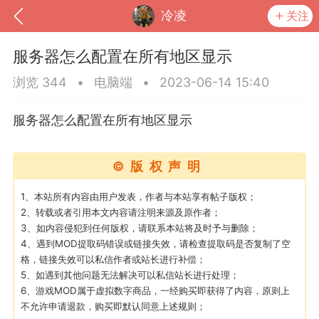
冷凌
关注
服务器怎么配置在所有地区显示
浏览 344
•
电脑端
•
2023-06-14 15:40
服务器怎么配置在所有地区显示
©版权声明
1、本站所有内容由用户发表，作者与本站享有帖子版权；
2、转载或者引用本文内容请注明来源及原作者；
3、如内容侵犯到任何版权，请联系本站将及时予与删除；
到
我的钱包
道具
排行榜
4、遇到MOD提取码错误或链接失效，请检查提取码是否复制了空
格，链接失效可以私信作者或站长进行补偿；
5、如遇到其他问题无法解决可以私信站长进行处理；
6、游戏MOD属于虚拟数字商品，一经购买即获得了内容，原则上
流
MOD下载
攻略教程
联机招募
不允许申请退款，购买即默认同意上述规则；