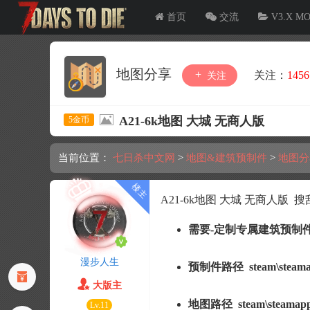
首页
交流
V3.X M
地图分享
关注：
1456
关注
A21-6k地图 大城 无商人版
5金币
当前位置：
七日杀中文网
>
地图&建筑预制件
>
地图分
A21-6k地图 大城 无商人版
需要-定制专属
建筑预制件
漫步人生
预制件路径 steam\steamapps
大版主
地图路径 steam\steamapps\
Lv.11