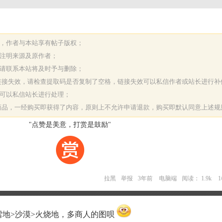
表，作者与本站享有帖子版权；
请注明来源及原作者；
，请联系本站将及时予与删除；
或链接失效，请检查提取码是否复制了空格，链接失效可以私信作者或站长进行补
决可以私信站长进行处理；
字商品，一经购买即获得了内容，原则上不允许申请退款，购买即默认同意上述规
"点赞是美意，打赏是鼓励"
拉黑
举报
3年前
电脑端
阅读： 1.9k
>雪地>沙漠>火烧地，多商人的图呗