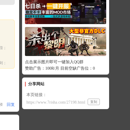
偿；
点击展示图片即可一键加入QQ群
则；
赞助广告：100R/月 目前空缺广告位：0
分享网站
本页链接：
复制
https://www.7risha.com/27198.html
回复
1楼