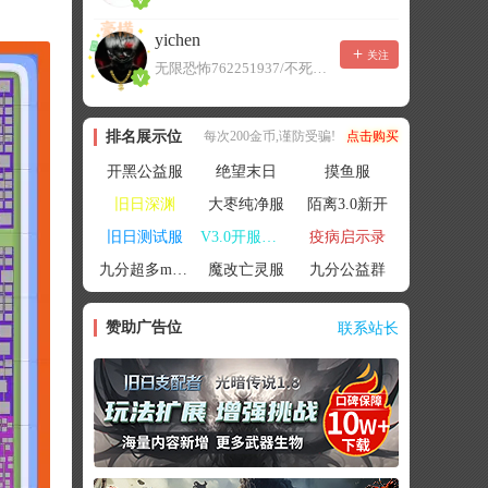
yichen
关注
无限恐怖762251937/不死者末日1080207504
排名展示位
每次200金币,谨防受骗!
点击购买
开黑公益服
绝望末日
摸鱼服
旧日深渊
大枣纯净服
陌离3.0新开
旧日测试服
V3.0开服联机
疫病启示录
九分超多mod群
魔改亡灵服
九分公益群
赞助广告位
联系站长