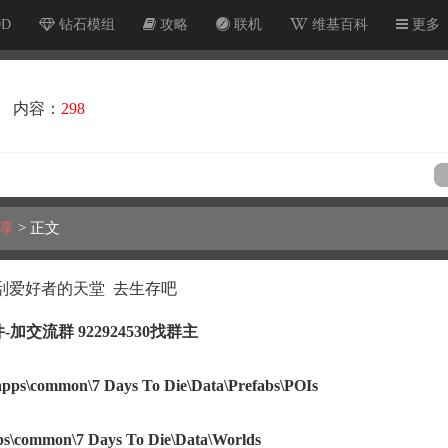
OD
钻石模组
攻略
联机
维基百科
更多
内容：
298
享
>
正文
 搜刮爱好者的天堂 去生存吧
-加交流群
922924530找群主
\common\7 Days To Die\Data\Prefabs\POIs
common\7 Days To Die\Data\Worlds