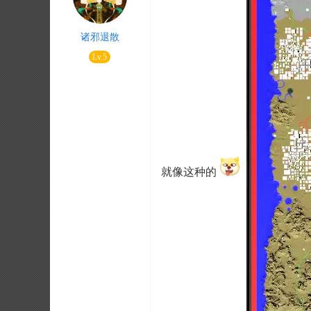
诸邪退散
Lv.5
就像这种的