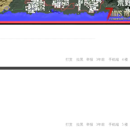
打赏
拉黑
举报
3年前
手机端
4 楼
打赏
拉黑
举报
3年前
手机端
5 楼