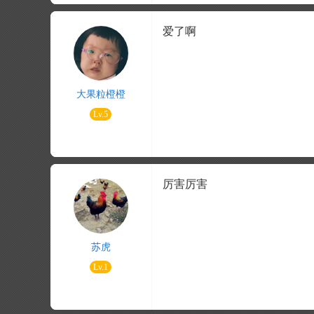
爱了啊
大果粒橙橙
Lv.5
厉害厉害
苏虎
Lv.1