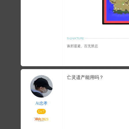
诛邪退避、百无禁忌
亡灵遗产能用吗？
Ai忠孝
Lv.7