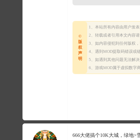
1、本站所有内容由用户发
2、转载或者引用本文内容
©
版
3、如内容侵犯到任何版权
权
4、遇到MOD提取码错误
声
明
5、如遇到其他问题无法解
6、游戏MOD属于虚拟数
666大佬搞个10K大城，绿地