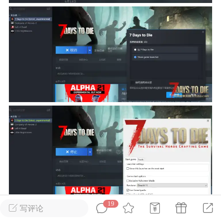
英雄大人
Lv.8
25-02-10 15:45
电脑端
其他&工具
禁止发布联机可用的作弊模组，
严查卖挂
用单机辅助引流私下售卖服务器外挂！
机作弊模组的发布规范近期收到一些信息
些作弊模组在联机服务器使用,为了维护游
色环境，中文网特此发布以下声明，规范
模组的发布行为：1. *...
武汉
72
2.23w
19
写评论
英雄大人
Lv.8