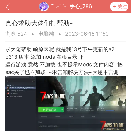
ˉ╭⌒╮手心_786
关注
真心求助大佬们打帮助~
浏览 524
•
电脑端
•
2023-06-15 11:50
求大佬帮助 啥原因呢 就是我13号下午更新的a21
b313 版本 添加mods 在根目录 下
运行游戏 竟然 不加载 也不提示Mods 文件内容 把
eac关了也不加载 ~求告知解决方法~大恩不言谢
到
我的钱包
道具
排行榜
流
MOD下载
攻略教程
联机招募