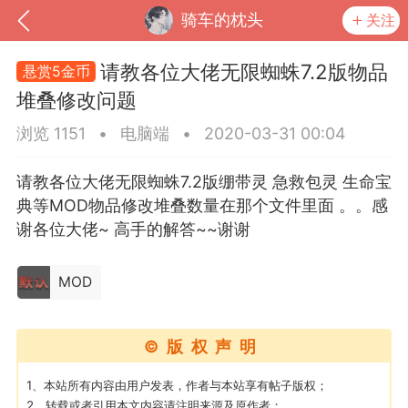
骑车的枕头
关注
请教各位大佬无限蜘蛛7.2版物品
悬赏5金币
堆叠修改问题
浏览 1151
•
电脑端
•
2020-03-31 00:04
请教各位大佬无限蜘蛛7.2版绷带灵 急救包灵 生命宝
典等MOD物品修改堆叠数量在那个文件里面 。。感
谢各位大佬~ 高手的解答~~谢谢
MOD
到
我的钱包
道具
排行榜
©版权声明
流
MOD下载
攻略教程
联机招募
1、本站所有内容由用户发表，作者与本站享有帖子版权；
2、转载或者引用本文内容请注明来源及原作者；