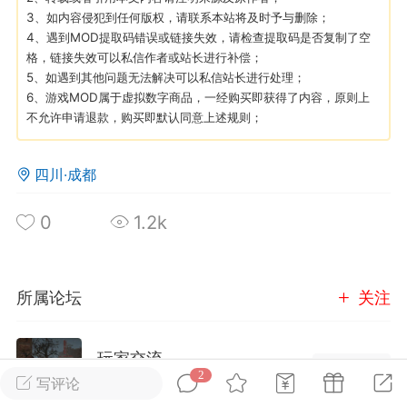
3、如内容侵犯到任何版权，请联系本站将及时予与删除；
4、遇到MOD提取码错误或链接失效，请检查提取码是否复制了空
英雄大人
Lv.8
格，链接失效可以私信作者或站长进行补偿；
25-02-10 15:45
电脑端
其他&工具
5、如遇到其他问题无法解决可以私信站长进行处理；
6、游戏MOD属于虚拟数字商品，一经购买即获得了内容，原则上
禁止发布联机可用的作弊模组，
严查卖挂
不允许申请退款，购买即默认同意上述规则；
用单机辅助引流私下售卖服务器外挂！
机作弊模组的发布规范近期收到一些信息
四川·成都
些作弊模组在联机服务器使用,为了维护游
色环境，中文网特此发布以下声明，规范
0
1.2k
模组的发布行为：1. *...
武汉
所属论坛
关注
72
2.2w
玩家交流
进入论坛
2
写评论
英雄大人
Lv.8
2105成员
15487内容