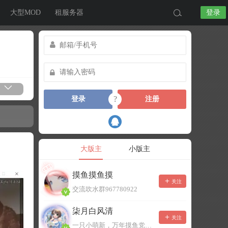
大型MOD
租服务器
登录
?
登录
注册
大版主
小版主
摸鱼摸鱼摸
关注
交流吹水群967780922
柒月白风清
关注
一只小萌新，万年摸鱼党！已经脱坑了。。。