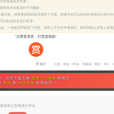
请注明来源及原作者；
，请联系本站将及时予与删除；
或链接失效，请检查提取码是否复制了空格，链接失效可以私信作者或站长进行补
决可以私信站长进行处理；
字商品，一经购买即获得了内容，原则上不允许申请退款，购买即默认同意上述规
"点赞是美意，打赏是鼓励"
重庆
拉黑
举报
6年前
电脑端
阅读： 666
容，社区不是大家
发泄个人情绪
的地方
做
签到
和
社区任务
获得金币！
请登录之后再进行评论