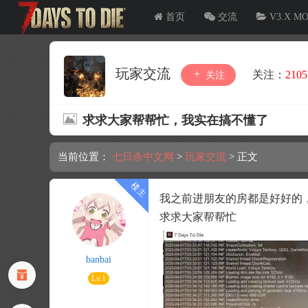
首页
交流
V3.X M
玩家交流
关注：
2105
关注
求求大家帮帮忙，我实在搞不懂了
当前位置：
七日杀中文网
>
玩家交流
>
正文
我之前进朋友的房都是好好的
求求大家帮帮忙
banbai
Lv.1