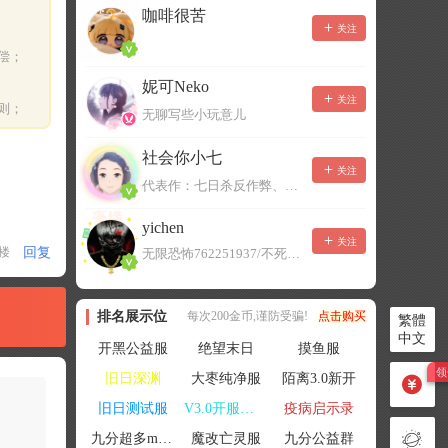
咖啡很苦
关注
偿；
妮可Neko
关注
则；
无聊写些小玩意儿
社会你小七
关注
代表作：七日杀反作弊、七日杀云黑、七日杀BOT、七日杀云商城
yichen
关注
回复
1楼
无限恐怖762251937/不死者末日1080207504
排名展示位
每次200金币,谨防受骗!
点击购买
繁體
中文
开黑公益服
绝望末日
摸鱼服
旧日深渊
大枣纯净服
陌离3.0新开
旧日测试服
V3.0开服联机
疫病启示录
九分超多mod群
魔改亡灵服
九分公益群