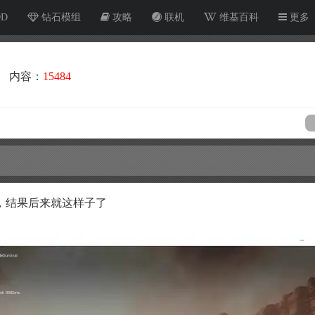
OD
钻石模组
攻略
联机
维基百科
更多
内容：
15484
，结果后来就这样子了