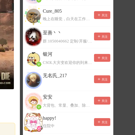
Cure_805
关注
晚上在睡觉，白天在工作，不一定能及时回复，有事可以留言！
至善丶丶
关注
群:1050040662 定制/开服/地图制作/价格公道
银河
关注
CSOL大灾变欢迎你的到来。QQ群：967780922
无名氏_217
关注
安安
关注
大背包、常显、叠加、除草树，唯一作者QQ383125283
happy!
关注
住院中