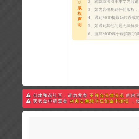
2、转载或者引用本文内容
©
版
3、如内容侵犯到任何版权
权
4、遇到MOD提取码错误
声
明
5、如遇到其他问题无法解
6、游戏MOD属于虚拟数
创建和谐社区，请勿发表
不符合法律法规
的内
获取金币请查看
网页右侧悬浮栏领金币按钮
，