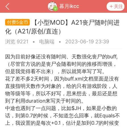
暮月ikcc
关注
【小型MOD】A21丧尸随时间进
5金币
化（A21/原创/直连）
浏览 9221
•
电脑端
•
2023-06-19 23:39
因为目前好像还没有随时间、天数强化丧尸的buff,
（尽管官方说的是丧尸会随着时间的推移而增强，
但是我觉得看不出来），所以就简单写了写。
花了差不多2天时间，因为buff.xml文档里面是没有
直接指明天数作为对象的，给的只有游戏阶段，人
到
我的钱包
道具
排行榜
物等级等等，所以不好写，思来想去，最后还是想
到了利用duration来写关于时间的。
中途也遇到了一点问题，比如$JH，如果是小数的
话，到第0.7的时候，不知道怎么回事，就Equals不
流
MOD下载
攻略教程
联机招募
上，我设置的是每次+0.1，估计是加到0.7的时候变