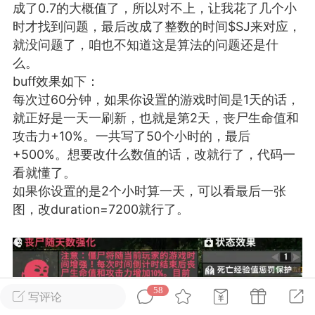
成了0.7的大概值了，所以对不上，让我花了几个小
时才找到问题，最后改成了整数的时间$SJ来对应，
英雄大人
Lv.8
就没问题了，咱也不知道这是算法的问题还是什
25-02-10 15:45
电脑端
其他&工具
么。
buff效果如下：
禁止发布联机可用的作弊模组，
严查卖挂
每次过60分钟，如果你设置的游戏时间是1天的话，
用单机辅助引流私下售卖服务器外挂！
就正好是一天一刷新，也就是第2天，丧尸生命值和
机作弊模组的发布规范近期收到一些信息
攻击力+10%。一共写了50个小时的，最后
些作弊模组在联机服务器使用,为了维护游
+500%。想要改什么数值的话，改就行了，代码一
色环境，中文网特此发布以下声明，规范
看就懂了。
模组的发布行为：1. *...
如果你设置的是2个小时算一天，可以看最后一张
图，改duration=7200就行了。
武汉
72
2.24w
58
写评论
英雄大人
Lv.8