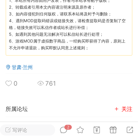
1、本站所有内容由用户发表，作者与本站享有帖子版权；
2、转载或者引用本文内容请注明来源及原作者；
3、如内容侵犯到任何版权，请联系本站将及时予与删除；
英雄大人
Lv.8
4、遇到MOD提取码错误或链接失效，请检查提取码是否复制了空
25-02-10 15:45
电脑端
其他&工具
格，链接失效可以私信作者或站长进行补偿；
5、如遇到其他问题无法解决可以私信站长进行处理；
禁止发布联机可用的作弊模组，
严查卖挂
6、游戏MOD属于虚拟数字商品，一经购买即获得了内容，原则上
用单机辅助引流私下售卖服务器外挂！
不允许申请退款，购买即默认同意上述规则；
机作弊模组的发布规范近期收到一些信息
些作弊模组在联机服务器使用,为了维护游
甘肃·兰州
色环境，中文网特此发布以下声明，规范
模组的发布行为：1. *...
0
761
武汉
71
2.19w
所属论坛
关注
2
玩家交流
写评论
英雄大人
Lv.8
进入论坛