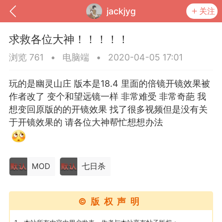
jackjyg
关注
求救各位大神！！！！！
浏览 761
•
电脑端
•
2020-04-05 17:01
玩的是幽灵山庄 版本是18.4 里面的倍镜开镜效果被
作者改了 变个和望远镜一样 非常难受 非常奇葩 我
想变回原版的的开镜效果 找了很多视频但是没有关
于开镜效果的 请各位大神帮忙想想办法
到
我的钱包
道具
排行榜
MOD
七日杀
©版权声明
流
MOD下载
攻略教程
联机招募