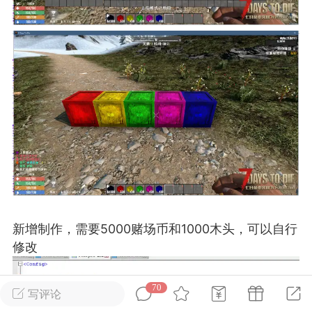
英雄大人
Lv.8
25-02-10 15:45
电脑端
其他&工具
禁止发布联机可用的作弊模组，
严查卖挂
用单机辅助引流私下售卖服务器外挂！
机作弊模组的发布规范近期收到一些信息
些作弊模组在联机服务器使用,为了维护游
色环境，中文网特此发布以下声明，规范
模组的发布行为：1. *...
武汉
新增制作，需要5000赌场币和1000木头，可以自行
72
2.21w
修改
70
写评论
英雄大人
Lv.8