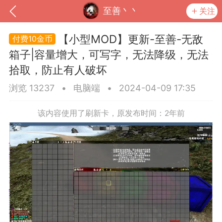
至善丶丶
关注
【小型MOD】更新-至善-无敌
10金币
箱子|容量增大，可写字，无法降级，无法
拾取，防止有人破坏
浏览 13237
•
电脑端
•
2024-04-09 17:35
该内容使用了刷新卡，原发布时间：2年前
到
我的钱包
道具
排行榜
流
MOD下载
攻略教程
联机招募