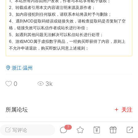
1、本站所有内容由用户发表，作者与本站享有帖子版权；
2、转载或者引用本文内容请注明来源及原作者；
3、如内容侵犯到任何版权，请联系本站将及时予与删除；
英雄大人
Lv.8
4、遇到MOD提取码错误或链接失效，请检查提取码是否复制了空
25-02-10 15:45
电脑端
其他&工具
格，链接失效可以私信作者或站长进行补偿；
5、如遇到其他问题无法解决可以私信站长进行处理；
禁止发布联机可用的作弊模组，
严查卖挂
6、游戏MOD属于虚拟数字商品，一经购买即获得了内容，原则上
用单机辅助引流私下售卖服务器外挂！
不允许申请退款，购买即默认同意上述规则；
机作弊模组的发布规范近期收到一些信息
些作弊模组在联机服务器使用,为了维护游
浙江·温州
色环境，中文网特此发布以下声明，规范
模组的发布行为：1. *...
0
3k
武汉
72
2.24w
所属论坛
关注
7
玩家交流
写评论
英雄大人
Lv.8
进入论坛