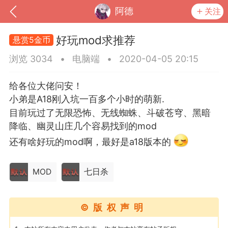
阿德
关注
好玩mod求推荐
悬赏5金币
浏览 3034
•
电脑端
•
2020-04-05 20:15
给各位大佬问安！
小弟是A18刚入坑一百多个小时的萌新.
目前玩过了无限恐怖、无线蜘蛛、斗破苍穹、黑暗
降临、幽灵山庄几个容易找到的mod
还有啥好玩的mod啊，最好是a18版本的
到
我的钱包
道具
排行榜
MOD
七日杀
©版权声明
流
MOD下载
攻略教程
联机招募