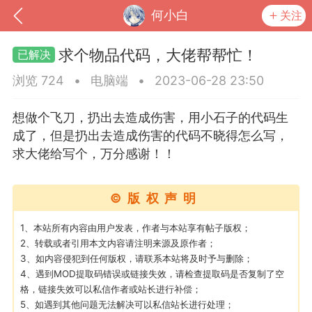
何小白
关注
求个物品代码，大佬帮帮忙！
浏览 724
•
电脑端
•
2023-06-28 23:50
想做个飞刀，扔出去造成伤害，用小石子的代码生
成了，但是扔出去造成伤害的代码不晓得怎么写，
求大佬给写个，万分感谢！！
©版权声明
到
我的钱包
道具
排行榜
1、本站所有内容由用户发表，作者与本站享有帖子版权；
2、转载或者引用本文内容请注明来源及原作者；
3、如内容侵犯到任何版权，请联系本站将及时予与删除；
4、遇到MOD提取码错误或链接失效，请检查提取码是否复制了空
格，链接失效可以私信作者或站长进行补偿；
流
MOD下载
攻略教程
联机招募
5、如遇到其他问题无法解决可以私信站长进行处理；