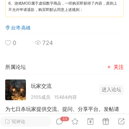
6、游戏MOD属于虚拟数字商品，一经购买即获得了内容，原则上
不允许申请退款，购买即默认同意上述规则；
英雄大人
Lv.8
25-02-10 15:45
电脑端
其他&工具
台湾·高雄
禁止发布联机可用的作弊模组，
严查卖挂
用单机辅助引流私下售卖服务器外挂！
0
724
机作弊模组的发布规范近期收到一些信息
些作弊模组在联机服务器使用,为了维护游
色环境，中文网特此发布以下声明，规范
所属论坛
关注
模组的发布行为：1. *...
玩家交流
武汉
进入论坛
2105成员
15484内容
71
2.2w
为七日杀玩家提供交流、提问、分享平台。发帖请
遵守中国法律规则，拒绝违法信息！
13
写评论
英雄大人
Lv.8