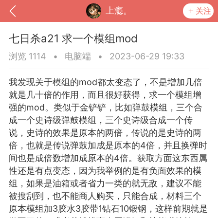
上瘾。
关注
七日杀a21 求一个模组mod
浏览 1114
•
电脑端
•
2023-06-29 19:33
我发现关于模组的mod都太变态了，不是增加几倍
就是几十倍的作用，而且很好获得，求一个模组增
强的mod。类似于金铲铲，比如弹鼓模组，三个合
成一个史诗级弹鼓模组，三个史诗级合成一个传
说，史诗的效果是原本的两倍，传说的是史诗的两
倍，也就是传说弹鼓加成是原本的4倍，并且换弹时
间也是成倍数增加成原本的4倍。获取方面这东西属
到
我的钱包
道具
排行榜
性还是有点变态，因为我举例的是有负面效果的模
组，如果是油箱或者省力一类的就无敌，建议不能
被搜刮到，也不能商人购买，只能合成，材料三个
流
MOD下载
攻略教程
联机招募
原本模组加3胶水3胶带1钻石10锻钢，这样前期就是