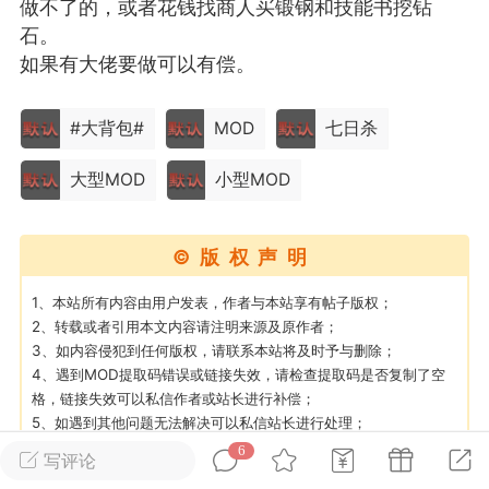
做不了的，或者花钱找商人买锻钢和技能书挖钻
石。
英雄大人
Lv.8
如果有大佬要做可以有偿。
25-02-10 15:45
电脑端
其他&工具
禁止发布联机可用的作弊模组，
#大背包#
MOD
七日杀
严查卖挂
用单机辅助引流私下售卖服务器外挂！
大型MOD
小型MOD
机作弊模组的发布规范近期收到一些信息
些作弊模组在联机服务器使用,为了维护游
色环境，中文网特此发布以下声明，规范
©版权声明
模组的发布行为：1. *...
1、本站所有内容由用户发表，作者与本站享有帖子版权；
武汉
2、转载或者引用本文内容请注明来源及原作者；
3、如内容侵犯到任何版权，请联系本站将及时予与删除；
72
2.23w
4、遇到MOD提取码错误或链接失效，请检查提取码是否复制了空
格，链接失效可以私信作者或站长进行补偿；
5、如遇到其他问题无法解决可以私信站长进行处理；
6、游戏MOD属于虚拟数字商品，一经购买即获得了内容，原则上
6
写评论
英雄大人
Lv.8
不允许申请退款，购买即默认同意上述规则；