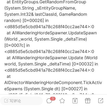
at EntityGroups.GetRandomFromGroup
(System.String _sEntityGroupName,
英雄大人
Lv.8
System.Int32& lastClassId, GameRandom
25-02-10 15:45
电脑端
其他&工具
random) [0x00026] in
<d885d5e5cbd941a78c268f40cc2ae744>:0
禁止发布联机可用的作弊模组，
严查卖挂
at AIWanderingHordeSpawner.UpdateSpawn
用单机辅助引流私下售卖服务器外挂！
(World _world, System.Single _deltaTime)
机作弊模组的发布规范近期收到一些信息
[0x0007c] in
些作弊模组在联机服务器使用,为了维护游
<d885d5e5cbd941a78c268f40cc2ae744>:0
色环境，中文网特此发布以下声明，规范
at AIWanderingHordeSpawner.Update (World
模组的发布行为：1. *...
world, System.Single _deltaTime) [0x00032] in
<d885d5e5cbd941a78c268f40cc2ae744>:0
武汉
at
72
2.22w
AIDirectorWanderingHordeComponent.TickActiv
eSpawns (System.Single dt) [0x00027] in
<d885d5e5cbd941a78c268f40cc2ae744>:0
5
写评论
英雄大人
at AIDirectorWanderingHordeComponent.Tick
Lv.8