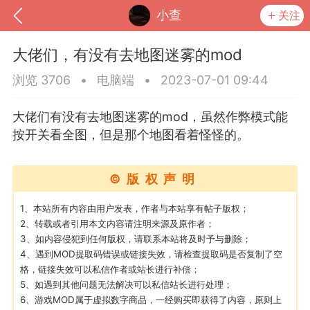
小查
关注
大佬们，有没有去地图迷雾的mod
浏览 3706
•
电脑端
•
2023-07-01 09:44
大佬们有没有去地图迷雾的mod，虽然作弊模式能
按开关看全图，但是那个地图看着怪怪的。
©版权声明
1、本站所有内容由用户发表，作者与本站享有帖子版权；
2、转载或者引用本文内容请注明来源及原作者；
到
我的钱包
道具
排行榜
3、如内容侵犯到任何版权，请联系本站将及时予与删除；
4、遇到MOD提取码错误或链接失效，请检查提取码是否复制了空
格，链接失效可以私信作者或站长进行补偿；
5、如遇到其他问题无法解决可以私信站长进行处理；
流
MOD下载
攻略教程
联机招募
6、游戏MOD属于虚拟数字商品，一经购买即获得了内容，原则上