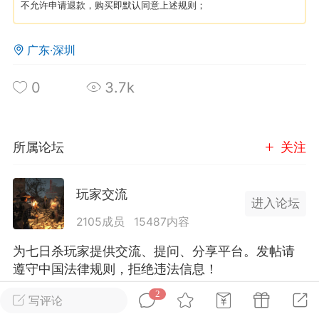
不允许申请退款，购买即默认同意上述规则；
英雄大人
Lv.8
广东·深圳
25-02-10 15:45
电脑端
其他&工具
禁止发布联机可用的作弊模组，
严查卖挂
0
3.7k
用单机辅助引流私下售卖服务器外挂！
机作弊模组的发布规范近期收到一些信息
些作弊模组在联机服务器使用,为了维护游
所属论坛
关注
色环境，中文网特此发布以下声明，规范
模组的发布行为：1. *...
玩家交流
进入论坛
武汉
2105成员
15487内容
72
2.2w
为七日杀玩家提供交流、提问、分享平台。发帖请
遵守中国法律规则，拒绝违法信息！
2
写评论
英雄大人
Lv.8
全部 2
只看作者
正序