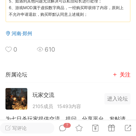
5、如遇到其他问题无法解决可以私信站长进行处理；
6、游戏MOD属于虚拟数字商品，一经购买即获得了内容，原则上
不允许申请退款，购买即默认同意上述规则；
英雄大人
Lv.8
25-02-10 15:45
电脑端
其他&工具
河南·郑州
禁止发布联机可用的作弊模组，
严查卖挂
用单机辅助引流私下售卖服务器外挂！
0
610
机作弊模组的发布规范近期收到一些信息
些作弊模组在联机服务器使用,为了维护游
色环境，中文网特此发布以下声明，规范
所属论坛
关注
模组的发布行为：1. *...
武汉
玩家交流
进入论坛
72
2.21w
2105成员
15493内容
为七日杀玩家提供交流、提问、分享平台。发帖请
7
遵守中国法律规则，拒绝违法信息！
写评论
英雄大人
Lv.8