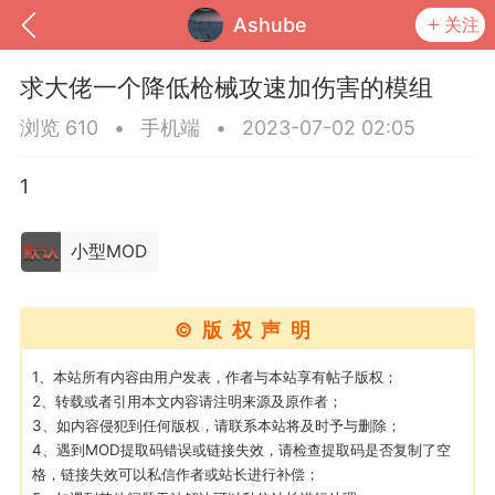
Ashube
关注
求大佬一个降低枪械攻速加伤害的模组
浏览 610
•
手机端
•
2023-07-02 02:05
1
小型MOD
©版权声明
到
我的钱包
道具
排行榜
1、本站所有内容由用户发表，作者与本站享有帖子版权；
2、转载或者引用本文内容请注明来源及原作者；
3、如内容侵犯到任何版权，请联系本站将及时予与删除；
4、遇到MOD提取码错误或链接失效，请检查提取码是否复制了空
流
MOD下载
攻略教程
联机招募
格，链接失效可以私信作者或站长进行补偿；