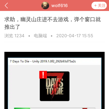
wolf616
关注
求助，幽灵山庄进不去游戏，弹个窗口就
推出了
浏览 1234
•
电脑端
•
2020-04-17 15:55
到
我的钱包
道具
排行榜
流
MOD下载
攻略教程
联机招募