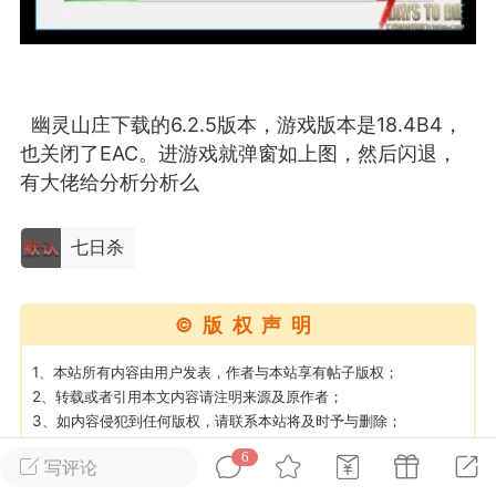
英雄大人
Lv.8
25-02-10 15:45
电脑端
其他&工具
幽灵山庄下载的6.2.5版本，游戏版本是18.4B4，
禁止发布联机可用的作弊模组，
严查卖挂
也关闭了EAC。进游戏就弹窗如上图，然后闪退，
用单机辅助引流私下售卖服务器外挂！
有大佬给分析分析么
机作弊模组的发布规范近期收到一些信息
些作弊模组在联机服务器使用,为了维护游
七日杀
色环境，中文网特此发布以下声明，规范
模组的发布行为：1. *...
©版权声明
武汉
1、本站所有内容由用户发表，作者与本站享有帖子版权；
72
2.2w
2、转载或者引用本文内容请注明来源及原作者；
3、如内容侵犯到任何版权，请联系本站将及时予与删除；
4、遇到MOD提取码错误或链接失效，请检查提取码是否复制了空
6
写评论
英雄大人
Lv.8
格，链接失效可以私信作者或站长进行补偿；
5、如遇到其他问题无法解决可以私信站长进行处理；