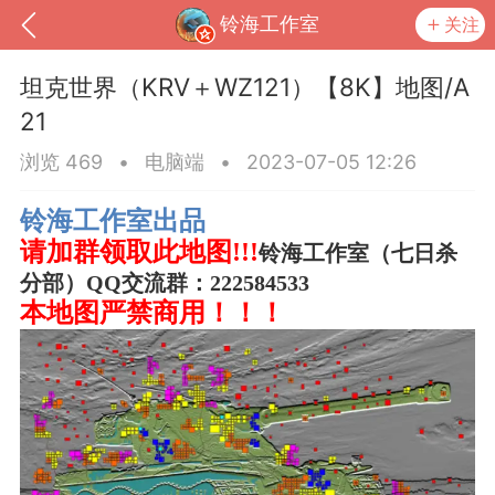
铃海工作室
关注
坦克世界（KRV＋WZ121）【8K】地图/A
21
浏览 469
•
电脑端
•
2023-07-05 12:26
铃海工作室出品
请加群领取此地图!!!
铃海工作室（七日杀
分部）QQ交流群：222584533
本地图严禁商用！！！
到
我的钱包
道具
排行榜
流
MOD下载
攻略教程
联机招募