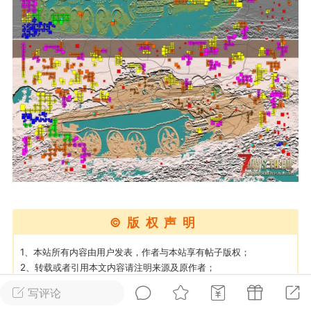
英雄大人
Lv.8
25-02-10 15:45
电脑端
其他&工具
禁止发布联机可用的作弊模组，
严查卖挂
用单机辅助引流私下售卖服务器外挂！
机作弊模组的发布规范近期收到一些信息
些作弊模组在联机服务器使用,为了维护游
色环境，中文网特此发布以下声明，规范
模组的发布行为：1. *...
武汉
©版权声明
72
2.22w
1、本站所有内容由用户发表，作者与本站享有帖子版权；
2、转载或者引用本文内容请注明来源及原作者；
3、如内容侵犯到任何版权，请联系本站将及时予与删除；
写评论
英雄大人
Lv.8
4、遇到MOD提取码错误或链接失效，请检查提取码是否复制了空