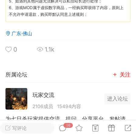
5、如遇到其他问题无法解决可以私信站长进行处理；
6、游戏MOD属于虚拟数字商品，一经购买即获得了内容，原则上
不允许申请退款，购买即默认同意上述规则；
英雄大人
Lv.8
25-02-10 15:45
电脑端
其他&工具
广东·佛山
禁止发布联机可用的作弊模组，
严查卖挂
用单机辅助引流私下售卖服务器外挂！
0
1.1k
机作弊模组的发布规范近期收到一些信息
些作弊模组在联机服务器使用,为了维护游
色环境，中文网特此发布以下声明，规范
所属论坛
关注
模组的发布行为：1. *...
武汉
玩家交流
进入论坛
72
2.22w
2106成员
15494内容
为七日杀玩家提供交流、提问、分享平台。发帖请
16
遵守中国法律规则，拒绝违法信息！
写评论
英雄大人
Lv.8