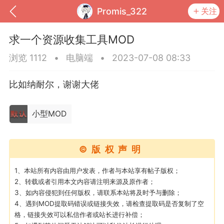
Promis_322
关注
求一个资源收集工具MOD
浏览 1112
•
电脑端
•
2023-07-08 08:33
比如纳耐尔，谢谢大佬
小型MOD
©版权声明
到
我的钱包
道具
排行榜
1、本站所有内容由用户发表，作者与本站享有帖子版权；
2、转载或者引用本文内容请注明来源及原作者；
3、如内容侵犯到任何版权，请联系本站将及时予与删除；
4、遇到MOD提取码错误或链接失效，请检查提取码是否复制了空
流
MOD下载
攻略教程
联机招募
格，链接失效可以私信作者或站长进行补偿；