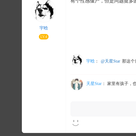
有个性感僵尸，但是问题挺多的
宇晗
LV.4
宇晗
：
@天星Star
那这个
天星Star
：
家里有孩子，也