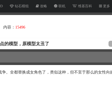
OD
钻石模组
攻略
联机
维基百科
更多
内容：
15496
一点的模型，原模型太丑了
战争。全都替换成女角色了，类似这种，但不至于那么的女性向