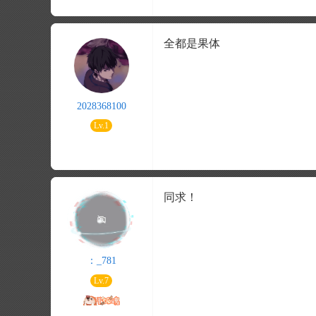
全都是果体
2028368100
Lv.1
同求！
：_781
Lv.7