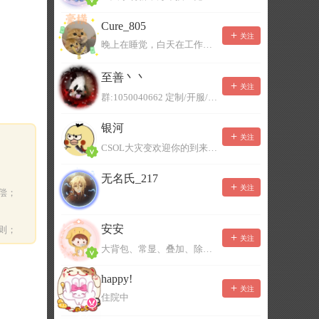
Cure_805
关注
晚上在睡觉，白天在工作，不一定能及时回复，有事可以留言！
至善丶丶
关注
群:1050040662 定制/开服/地图制作/价格公道
银河
关注
CSOL大灾变欢迎你的到来。QQ群：967780922
无名氏_217
关注
偿；
安安
则；
关注
大背包、常显、叠加、除草树，唯一作者QQ383125283
happy!
关注
住院中