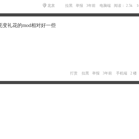
北京
拉黑
举报
3年前
电脑端
阅读： 2.5k
变礼花的mod相对好一些
打赏
拉黑
举报
3年前
手机端
2 楼