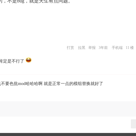
，不是bug，就是天生有点问题。
打赏
拉黑
举报
3年前
手机端
11 楼
肯定是不行了
不要色批mod哈哈哈啊 就是正常一点的模组替换就好了