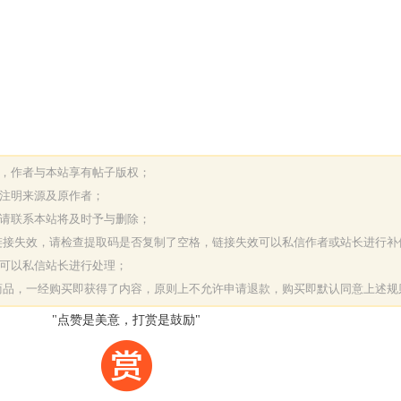
表，作者与本站享有帖子版权；
请注明来源及原作者；
，请联系本站将及时予与删除；
或链接失效，请检查提取码是否复制了空格，链接失效可以私信作者或站长进行补
决可以私信站长进行处理；
字商品，一经购买即获得了内容，原则上不允许申请退款，购买即默认同意上述规
"点赞是美意，打赏是鼓励"