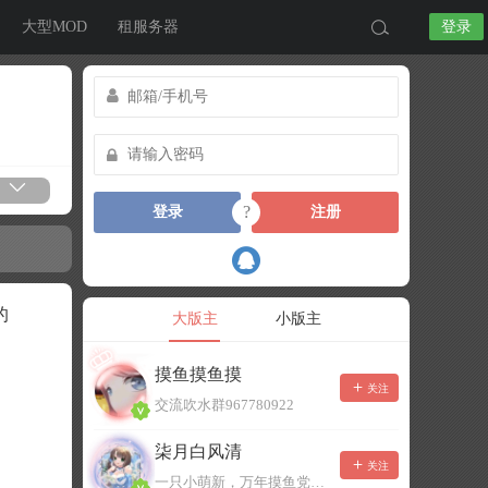
大型MOD
租服务器
登录
?
登录
注册
的
大版主
小版主
摸鱼摸鱼摸
关注
交流吹水群967780922
柒月白风清
关注
一只小萌新，万年摸鱼党！已经脱坑了。。。