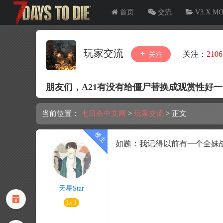
首页
交流
V3.X M
玩家交流
关注：
2106
关注
朋友们，A21有没有给僵尸替换成观赏性好
当前位置：
七日杀中文网
>
玩家交流
>
正文
如题：我记得以前有一个全妹
天星Star
Lv.1