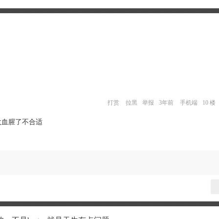
打赏
拉黑
举报
3年前
手机端
10 楼
太血腥了不合适