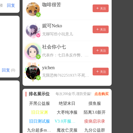
咖啡很苦
回复
1楼
关注
妮可Neko
关注
无聊写些小玩意儿
社会你小七
关注
代表作：七日杀反作弊、七日杀云黑、七日杀BOT、七日杀云商城
yichen
回复
(0)
关注
无限恐怖762251937/不死者末日1080207504
排名展示位
每次200金币,谨防受骗!
点击购买
开黑公益服
绝望末日
摸鱼服
旧日深渊
大枣纯净服
陌离3.0新开
旧日测试服
V3.0开服联机
疫病启示录
九分超多mod群
魔改亡灵服
九分公益群