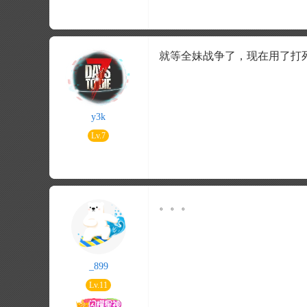
就等全妹战争了，现在用了打死
y3k
Lv.7
。。。
_899
Lv.11