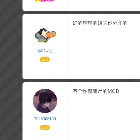
好的静静的姐夫你分开的
@DwQ
Lv.5
有个性感僵尸的MOD
2028368100
Lv.1