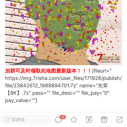
英雄大人
Lv.8
25-02-10 15:45
电脑端
其他&工具
禁止发布联机可用的作弊模组，
严查卖挂
用单机辅助引流私下售卖服务器外挂！
机作弊模组的发布规范近期收到一些信息
些作弊模组在联机服务器使用,为了维护游
色环境，中文网特此发布以下声明，规范
加群可及时领取此地图最新版本！！！
[fileurl=”
模组的发布行为：1. *...
https://img.7risha.com/user_files/171926/publish/
武汉
file/23842612_1688894701.7z” name=”先辈
【8K】.7z” pass=”” file_desc=”” file_pay=”0″
72
2.24w
pay_value=””]
3
©版权声明
写评论
英雄大人
Lv.8