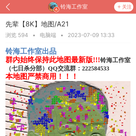
铃海工作室
关注
先辈【8K】地图/A21
浏览 594
•
电脑端
•
2023-07-09 13:33
铃海工作室出品
群内始终保持此地图最新版!!!
铃海工作室
（七日杀分部）QQ交流群：222584533
本地图严禁商用！！！
到
我的钱包
道具
排行榜
流
MOD下载
攻略教程
联机招募