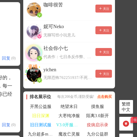
咖啡很苦
关注
妮可Neko
关注
无聊写些小玩意儿
社会你小七
关注
代表作：七日杀反作弊、七日杀云黑、七日杀BOT、七日杀云商城
回复
(0)
yichen
关注
好的，
无限恐怖762251937/不死者末日1080207504
，每一
你已经
排名展示位
每次200金币,谨防受骗!
点击购买
繁體
开黑公益服
绝望末日
摸鱼服
中文
旧日深渊
大枣纯净服
陌离3.0新开
回复
旧日测试服
V3.0开服联机
疫病启示录
(0)
九分超多mod群
魔改亡灵服
九分公益群