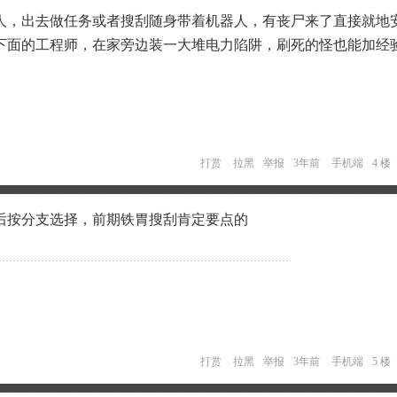
人，出去做任务或者搜刮随身带着机器人，有丧尸来了直接就地
下面的工程师，在家旁边装一大堆电力陷阱，刷死的怪也能加经
打赏
拉黑
举报
3年前
手机端
4 楼
后按分支选择，前期铁胃搜刮肯定要点的
打赏
拉黑
举报
3年前
手机端
5 楼