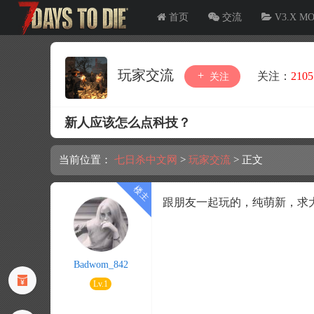
首页
交流
V3.X M
玩家交流
关注：
2105
关注
新人应该怎么点科技？
当前位置：
七日杀中文网
>
玩家交流
>
正文
跟朋友一起玩的，纯萌新，求
Badwom_842
Lv.1