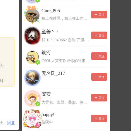
Cure_805
关注
晚上在睡觉，白天在工作，不一定能及时回复，有事可以留言！
至善丶丶
关注
群:1050040662 定制/开服/地图制作/价格公道
银河
关注
CSOL大灾变欢迎你的到来。QQ群：967780922
偿；
无名氏_217
关注
则；
安安
关注
大背包、常显、叠加、除草树，唯一作者QQ383125283
happy!
关注
住院中
回复
1楼