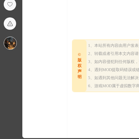
1、本站所有内容由用户发
2、转载或者引用本文内容
©
版
3、如内容侵犯到任何版权
权
4、遇到MOD提取码错误
声
明
5、如遇到其他问题无法解
6、游戏MOD属于虚拟数