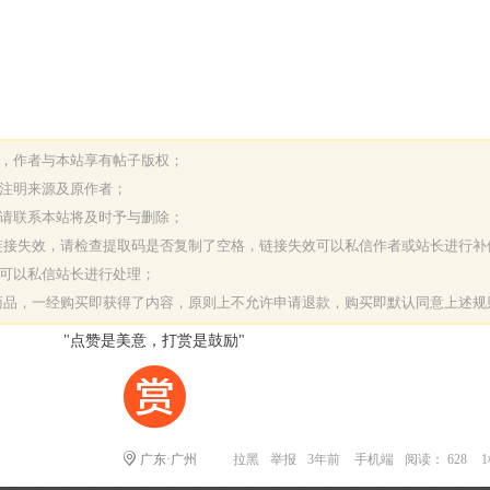
表，作者与本站享有帖子版权；
请注明来源及原作者；
，请联系本站将及时予与删除；
或链接失效，请检查提取码是否复制了空格，链接失效可以私信作者或站长进行补
决可以私信站长进行处理；
字商品，一经购买即获得了内容，原则上不允许申请退款，购买即默认同意上述规
"点赞是美意，打赏是鼓励"
广东·广州
拉黑
举报
3年前
手机端
阅读： 628