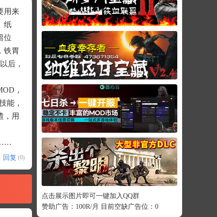
要用来
、纸
留位
，铁胃
完以后，
MOD，
技能，
渣，用
……
回复
(0)
点击展示图片即可一键加入QQ群
赞助广告：100R/月 目前空缺广告位：0