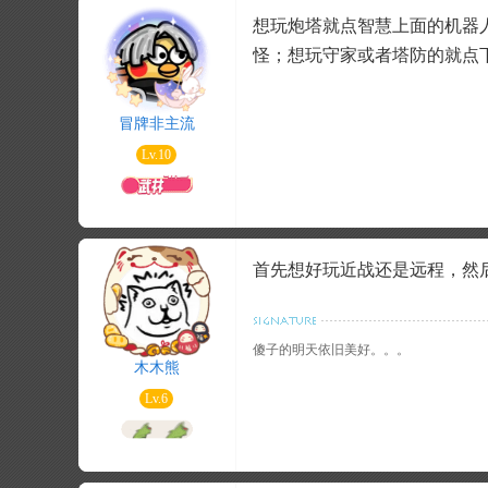
想玩炮塔就点智慧上面的机器
怪；想玩守家或者塔防的就点
冒牌非主流
Lv.10
首先想好玩近战还是远程，然
傻子的明天依旧美好。。。
木木熊
Lv.6