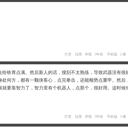
打赏
拉黑
举报
3年前
手机端
2 楼
先给铁胃点满。然后新人的话，搜刮不太熟练，导致武器没有很
身处何方，都有一颗侠客心，点完拳击，还能顺势点重甲。然后
候就要靠智力了，智力里有个机器人，点那个，很好用。这时候
打赏
拉黑
举报
3年前
手机端
3 楼