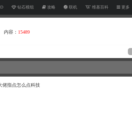
OD
钻石模组
攻略
联机
维基百科
更多
内容：
15489
大佬指点怎么点科技