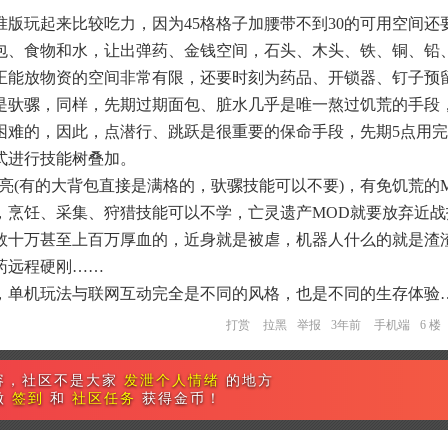
版玩起来比较吃力，因为45格格子加腰带不到30的可用空间还
包、食物和水，让出弹药、金钱空间，石头、木头、铁、铜、铅
正能放物资的空间非常有限，还要时刻为药品、开锁器、钉子预
是驮骡，同样，先期过期面包、脏水几乎是唯一熬过饥荒的手段
困难的，因此，点潜行、跳跃是很重要的保命手段，先期5点用
式进行技能树叠加。
亮(有的大背包直接是满格的，驮骡技能可以不要)，有免饥荒的
，烹饪、采集、狩猎技能可以不学，亡灵遗产MOD就要放弃近战
数十万甚至上百万厚血的，近身就是被虐，机器人什么的就是渣
药远程硬刚……
，单机玩法与联网互动完全是不同的风格，也是不同的生存体验
打赏
拉黑
举报
3年前
手机端
6 楼
容，社区不是大家
发泄个人情绪
的地方
做
签到
和
社区任务
获得金币！