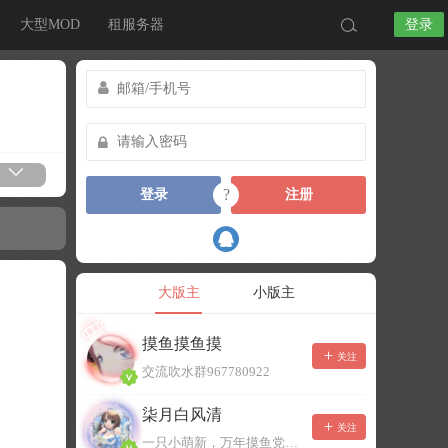
大型MOD
租服务器
登录
?
登录
注册
大版主
小版主
摸鱼摸鱼摸
关注
交流吹水群967780922
柒月白风清
关注
一只小萌新，万年摸鱼党！已经脱坑了。。。