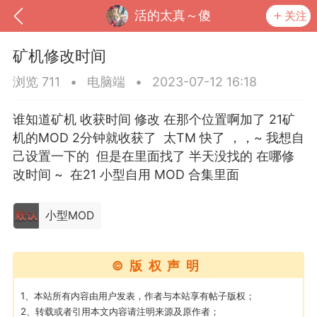
活的太真～傻
关注
矿机修改时间
浏览 711
•
电脑端
•
2023-07-12 16:18
谁知道矿机 收获时间 修改 在那个位置啊加了 21矿
机的MOD 2分钟就收获了 太TM 快了 ，，~ 我想自
己设置一下的 但是在里面找了 半天没找的 在哪修
改时间 ~ 在21 小型自用 MOD 合集里面
小型MOD
到
我的钱包
道具
排行榜
©版权声明
1、本站所有内容由用户发表，作者与本站享有帖子版权；
流
MOD下载
攻略教程
联机招募
2、转载或者引用本文内容请注明来源及原作者；