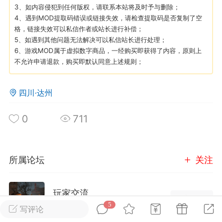
3、如内容侵犯到任何版权，请联系本站将及时予与删除；
4、遇到MOD提取码错误或链接失效，请检查提取码是否复制了空
英雄大人
Lv.8
格，链接失效可以私信作者或站长进行补偿；
5、如遇到其他问题无法解决可以私信站长进行处理；
25-02-10 15:45
电脑端
其他&工具
6、游戏MOD属于虚拟数字商品，一经购买即获得了内容，原则上
禁止发布联机可用的作弊模组，
严查卖挂
不允许申请退款，购买即默认同意上述规则；
用单机辅助引流私下售卖服务器外挂！
机作弊模组的发布规范近期收到一些信息
四川·达州
些作弊模组在联机服务器使用,为了维护游
色环境，中文网特此发布以下声明，规范
0
711
模组的发布行为：1. *...
武汉
所属论坛
关注
72
2.22w
玩家交流
进入论坛
5
写评论
英雄大人
Lv.8
2106成员
15494内容