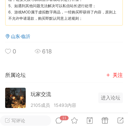
5、如遇到其他问题无法解决可以私信站长进行处理；
6、游戏MOD属于虚拟数字商品，一经购买即获得了内容，原则上
英雄大人
Lv.8
不允许申请退款，购买即默认同意上述规则；
25-02-10 15:45
电脑端
其他&工具
禁止发布联机可用的作弊模组，
严查卖挂
山东·临沂
用单机辅助引流私下售卖服务器外挂！
0
618
机作弊模组的发布规范近期收到一些信息
些作弊模组在联机服务器使用,为了维护游
色环境，中文网特此发布以下声明，规范
模组的发布行为：1. *...
所属论坛
关注
武汉
玩家交流
进入论坛
72
2.22w
2105成员
15493内容
为七日杀玩家提供交流、提问、分享平台。发帖请
11
写评论
英雄大人
Lv.8
遵守中国法律规则，拒绝违法信息！