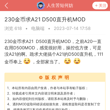
人生苦短何妨
关注
​230金币求A21 D500直升机MOD
浏览 618
•
电脑端
•
2023-07-14 17:58
230金币求A21 D500直升机MOD，之前A20一直
在用D500MOD，感觉很好用，操控也方便，可是
没A21的啊。跪求大佬搞个A21的D500直升机，111
金币奉上
，全部家当了。
©版权声明
到
我的钱包
道具
排行榜
1、本站所有内容由用户发表，作者与本站享有帖子版权；
2、转载或者引用本文内容请注明来源及原作者；
3、如内容侵犯到任何版权，请联系本站将及时予与删除；
流
MOD下载
攻略教程
联机招募
4、遇到MOD提取码错误或链接失效，请检查提取码是否复制了空
格，链接失效可以私信作者或站长进行补偿；