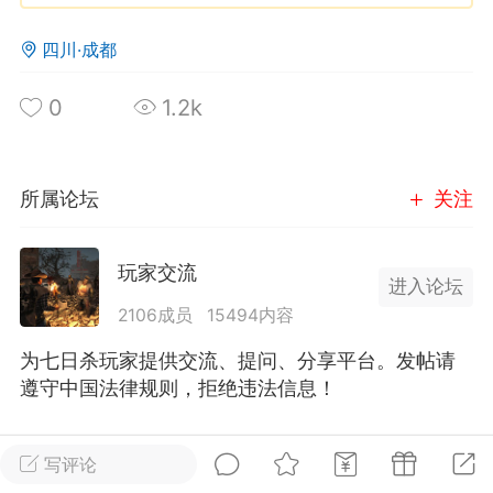
四川·成都
英雄大人
Lv.8
25-02-10 15:45
电脑端
其他&工具
0
1.2k
禁止发布联机可用的作弊模组，
严查卖挂
用单机辅助引流私下售卖服务器外挂！
机作弊模组的发布规范近期收到一些信息
所属论坛
关注
些作弊模组在联机服务器使用,为了维护游
色环境，中文网特此发布以下声明，规范
玩家交流
模组的发布行为：1. *...
进入论坛
2106成员
15494内容
武汉
为七日杀玩家提供交流、提问、分享平台。发帖请
72
2.22w
遵守中国法律规则，拒绝违法信息！
全部 0
只看作者
正序
写评论
英雄大人
Lv.8