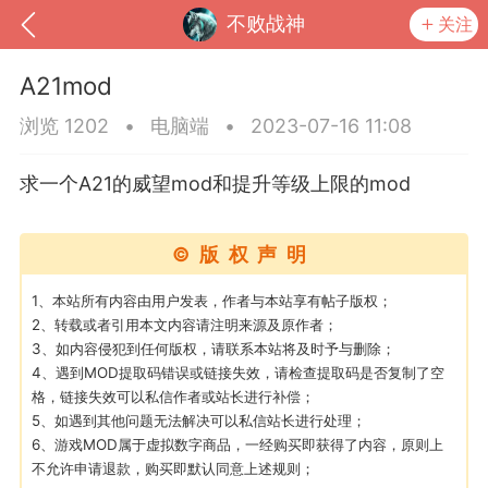
不败战神
关注
A21mod
浏览 1202
•
电脑端
•
2023-07-16 11:08
求一个A21的威望
mod
和提升等级上限的
mod
©版权声明
1、本站所有内容由用户发表，作者与本站享有帖子版权；
2、转载或者引用本文内容请注明来源及原作者；
3、如内容侵犯到任何版权，请联系本站将及时予与删除；
到
我的钱包
道具
排行榜
4、遇到MOD提取码错误或链接失效，请检查提取码是否复制了空
格，链接失效可以私信作者或站长进行补偿；
5、如遇到其他问题无法解决可以私信站长进行处理；
6、游戏MOD属于虚拟数字商品，一经购买即获得了内容，原则上
流
MOD下载
攻略教程
联机招募
不允许申请退款，购买即默认同意上述规则；