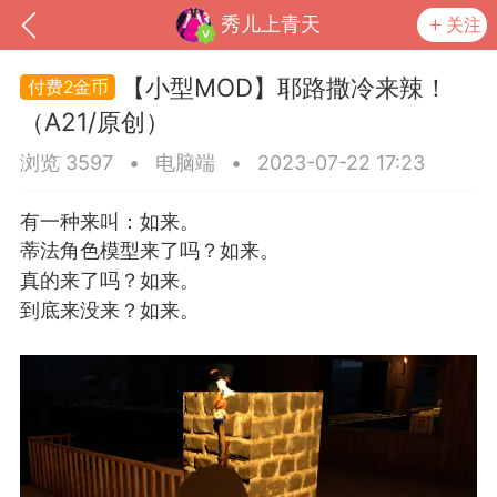
秀儿上青天
关注
【小型MOD】耶路撒冷来辣！
2金币
（A21/原创）
浏览 3597
•
电脑端
•
2023-07-22 17:23
有一种来叫：如来。
蒂法角色模型来了吗？如来。
真的来了吗？如来。
到底来没来？如来。
到
我的钱包
道具
排行榜
流
MOD下载
攻略教程
联机招募