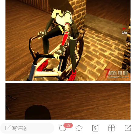
英雄大人
Lv.8
25-02-10 15:45
电脑端
其他&工具
禁止发布联机可用的作弊模组，
严查卖挂
用单机辅助引流私下售卖服务器外挂！
机作弊模组的发布规范近期收到一些信息
些作弊模组在联机服务器使用,为了维护游
色环境，中文网特此发布以下声明，规范
模组的发布行为：1. *...
武汉
72
2.21w
19
写评论
英雄大人
Lv.8