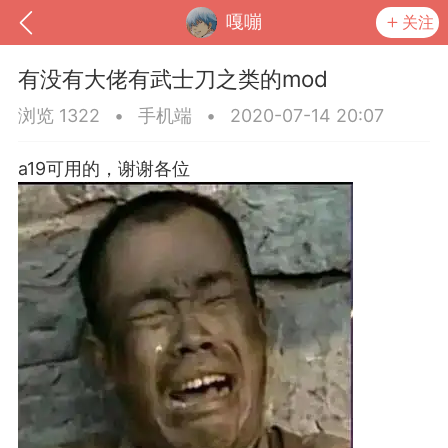
嘎嘣
关注
有没有大佬有武士刀之类的mod
浏览 1322
•
手机端
•
2020-07-14 20:07
a19可用的，谢谢各位
到
我的钱包
道具
排行榜
流
MOD下载
攻略教程
联机招募