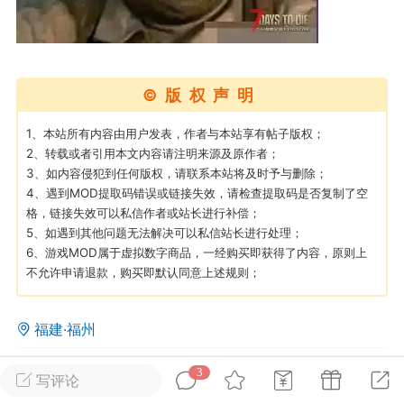
英雄大人
Lv.8
25-02-10 15:45
电脑端
其他&工具
©版权声明
禁止发布联机可用的作弊模组，
严查卖挂
用单机辅助引流私下售卖服务器外挂！
1、本站所有内容由用户发表，作者与本站享有帖子版权；
2、转载或者引用本文内容请注明来源及原作者；
机作弊模组的发布规范近期收到一些信息
3、如内容侵犯到任何版权，请联系本站将及时予与删除；
些作弊模组在联机服务器使用,为了维护游
4、遇到MOD提取码错误或链接失效，请检查提取码是否复制了空
色环境，中文网特此发布以下声明，规范
格，链接失效可以私信作者或站长进行补偿；
模组的发布行为：1. *...
5、如遇到其他问题无法解决可以私信站长进行处理；
6、游戏MOD属于虚拟数字商品，一经购买即获得了内容，原则上
武汉
不允许申请退款，购买即默认同意上述规则；
72
2.21w
福建·福州
3
0
1.3k
写评论
英雄大人
Lv.8