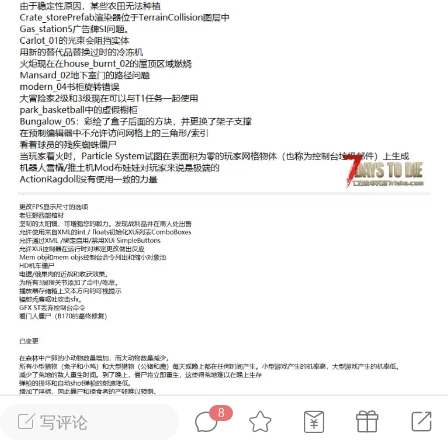
英雄大人
Lv.8
25-02-10 15:45
电脑端
其他&工具
禁止发布联机可用的作弊模组，
严查卖挂
用单机辅助引流私下售卖服务器外挂！
机作弊模组的发布规范近期收到一些信息
些作弊模组在联机服务器使用,为了维护游
色环境，中文网特此发布以下声明，规范
模组的发布行为：1. *...
武汉
72
2.22w
8
写评论
英雄大人
Lv.8