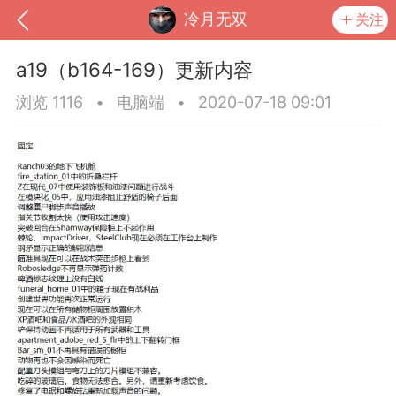
冷月无双
关注
a19（b164-169）更新内容
浏览 1116
•
电脑端
•
2020-07-18 09:01
到
我的钱包
道具
排行榜
流
MOD下载
攻略教程
联机招募