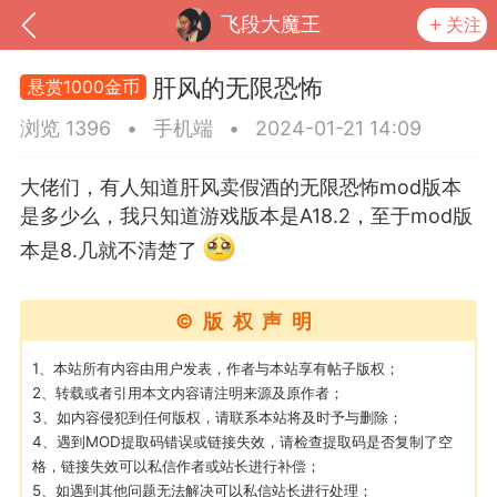
飞段大魔王
关注
肝风的无限恐怖
悬赏1000金币
浏览 1396
•
手机端
•
2024-01-21 14:09
大佬们，有人知道肝风卖假酒的无限恐怖mod版本
是多少么，我只知道游戏版本是A18.2，至于mod版
本是8.几就不清楚了
©版权声明
到
我的钱包
道具
排行榜
1、本站所有内容由用户发表，作者与本站享有帖子版权；
2、转载或者引用本文内容请注明来源及原作者；
3、如内容侵犯到任何版权，请联系本站将及时予与删除；
4、遇到MOD提取码错误或链接失效，请检查提取码是否复制了空
格，链接失效可以私信作者或站长进行补偿；
流
MOD下载
攻略教程
联机招募
5、如遇到其他问题无法解决可以私信站长进行处理；