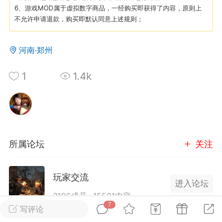
6、游戏MOD属于虚拟数字商品，一经购买即获得了内容，原则上
不允许申请退款，购买即默认同意上述规则；
英雄大人
Lv.8
 17:51
电脑端
其他&工具
河南·郑州
日杀 模组安装/管理工具v1.1.0 测试版发
IN10-WIN11
1
1.4k
 MOD 管理器专为新手小白准备，让安装
 MOD 变得更简单不会手动查找目录？不
MOD 应该放在哪里？担心安装错误影响游
..
所属论坛
关注
玩家交流
进入论坛
2106成员
15501内容
武汉
7
写评论
为七日杀玩家提供交流、提问、分享平台。发帖请