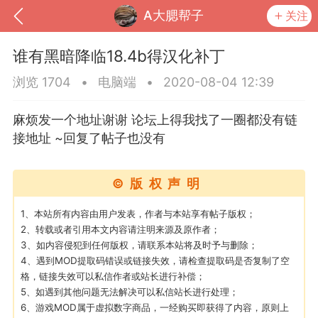
A大腮帮子
关注
谁有黑暗降临18.4b得汉化补丁
浏览 1704
•
电脑端
•
2020-08-04 12:39
麻烦发一个地址谢谢 论坛上得我找了一圈都没有链
接地址 ~回复了帖子也没有
©版权声明
1、本站所有内容由用户发表，作者与本站享有帖子版权；
2、转载或者引用本文内容请注明来源及原作者；
到
我的钱包
道具
排行榜
3、如内容侵犯到任何版权，请联系本站将及时予与删除；
4、遇到MOD提取码错误或链接失效，请检查提取码是否复制了空
格，链接失效可以私信作者或站长进行补偿；
5、如遇到其他问题无法解决可以私信站长进行处理；
流
MOD下载
攻略教程
联机招募
6、游戏MOD属于虚拟数字商品，一经购买即获得了内容，原则上