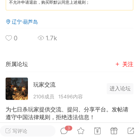
不允许申请退款，购买即默认同意上述规则；
英雄大人
Lv.8
辽宁·葫芦岛
25-02-10 15:45
电脑端
其他&工具
禁止发布联机可用的作弊模组，
严查卖挂
0
1.7k
用单机辅助引流私下售卖服务器外挂！
机作弊模组的发布规范近期收到一些信息
些作弊模组在联机服务器使用,为了维护游
所属论坛
关注
色环境，中文网特此发布以下声明，规范
模组的发布行为：1. *...
玩家交流
进入论坛
武汉
2106成员
15496内容
72
2.23w
为七日杀玩家提供交流、提问、分享平台。发帖请
遵守中国法律规则，拒绝违法信息！
3
写评论
英雄大人
Lv.8
全部 3
只看作者
正序