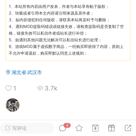
1、本站所有内容由用户发表，作者与本站享有帖子版权；
2、转载或者引用本文内容请注明来源及原作者；
英雄大人
Lv.8
3、如内容侵犯到任何版权，请联系本站将及时予与删除；
25-02-10 15:45
电脑端
其他&工具
4、遇到MOD提取码错误或链接失效，请检查提取码是否复制了空
格，链接失效可以私信作者或站长进行补偿；
禁止发布联机可用的作弊模组，
严查卖挂
5、如遇到其他问题无法解决可以私信站长进行处理；
用单机辅助引流私下售卖服务器外挂！
6、游戏MOD属于虚拟数字商品，一经购买即获得了内容，原则上
不允许申请退款，购买即默认同意上述规则；
机作弊模组的发布规范近期收到一些信息
些作弊模组在联机服务器使用,为了维护游
色环境，中文网特此发布以下声明，规范
湖北省·武汉市
模组的发布行为：1. *...
1
3.7k
武汉
72
2.22w
4
写评论
英雄大人
Lv.8
所属论坛
关注