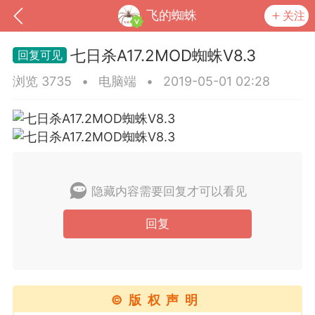
飞的蜘蛛
关注
七日杀A17.2MOD蜘蛛V8.3
浏览 3735
•
电脑端
•
2019-05-01 02:28
隐藏内容需要回复才可以看见
回复
到
我的钱包
道具
排行榜
流
MOD下载
攻略教程
联机招募
©版权声明