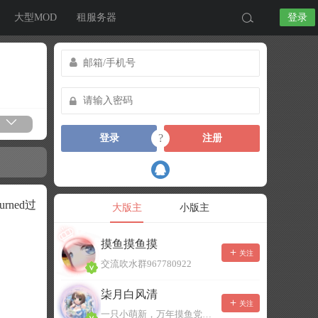
大型MOD
租服务器
登录
?
登录
注册
ned过
大版主
小版主
摸鱼摸鱼摸
关注
交流吹水群967780922
柒月白风清
关注
一只小萌新，万年摸鱼党！已经脱坑了。。。