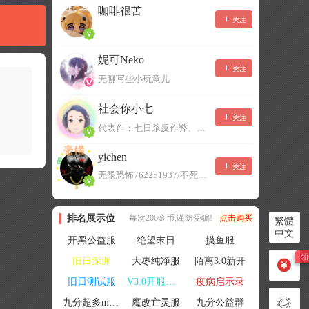
咖啡很苦
关注
妮可Neko
关注
无聊写些小玩意儿
社会你小七
关注
代表作：七日杀反作弊、七日杀云黑、七日杀BOT、七日杀云商城
yichen
关注
无限恐怖762251937/不死者末日1080207504
排名展示位
每次200金币,谨防受骗!
点击购买
繁體
中文
开黑公益服
绝望末日
摸鱼服
旧日深渊
大枣纯净服
陌离3.0新开
旧日测试服
V3.0开服联机
疫病启示录
九分超多mod群
魔改亡灵服
九分公益群