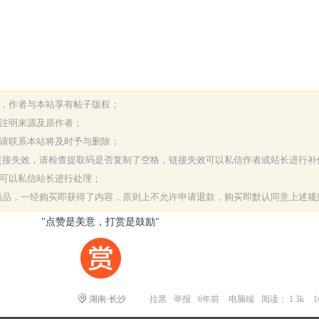
表，作者与本站享有帖子版权；
请注明来源及原作者；
，请联系本站将及时予与删除；
或链接失效，请检查提取码是否复制了空格，链接失效可以私信作者或站长进行补
决可以私信站长进行处理；
字商品，一经购买即获得了内容，原则上不允许申请退款，购买即默认同意上述规
"点赞是美意，打赏是鼓励"
湖南·长沙
拉黑
举报
6年前
电脑端
阅读： 1.3k