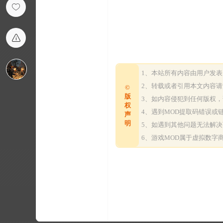
1、本站所有内容由用户发
2、转载或者引用本文内容
©
版
3、如内容侵犯到任何版权
权
4、遇到MOD提取码错误
声
明
5、如遇到其他问题无法解
6、游戏MOD属于虚拟数