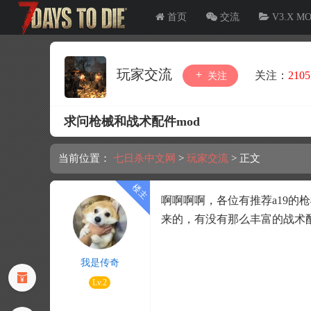
首页
交流
V3.X M
玩家交流
关注：
2105
关注
求问枪械和战术配件mod
当前位置：
七日杀中文网
>
玩家交流
>
正文
啊啊啊啊，各位有推荐a19的枪
来的，有没有那么丰富的战术配
我是传奇
Lv.2