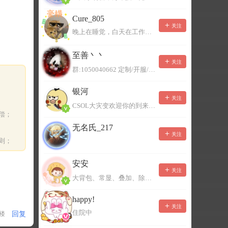
Cure_805
关注
晚上在睡觉，白天在工作，不一定能及时回复，有事可以留言！
至善丶丶
关注
群:1050040662 定制/开服/地图制作/价格公道
银河
关注
CSOL大灾变欢迎你的到来。QQ群：967780922
偿；
无名氏_217
关注
则；
安安
关注
大背包、常显、叠加、除草树，唯一作者QQ383125283
happy!
关注
住院中
回复
1楼