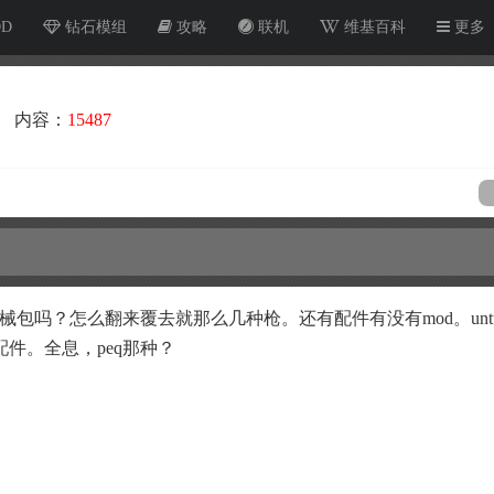
OD
钻石模组
攻略
联机
维基百科
更多
内容：
15487
械包吗？怎么翻来覆去就那么几种枪。还有配件有没有mod。untur
件。全息，peq那种？