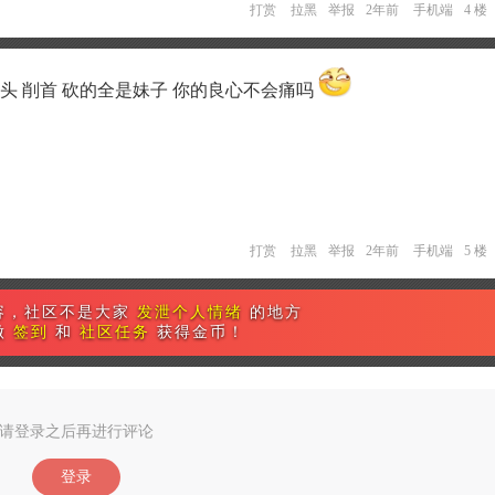
打赏
拉黑
举报
2年前
手机端
4 楼
头 削首 砍的全是妹子 你的良心不会痛吗
打赏
拉黑
举报
2年前
手机端
5 楼
容，社区不是大家
发泄个人情绪
的地方
做
签到
和
社区任务
获得金币！
请登录之后再进行评论
登录