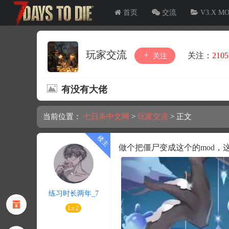
首页
交流
V3.X M
玩家交流
关注：
2105
关注
有没有大佬
当前位置：
七日杀中文网
>
玩家交流
>
正文
做个把僵尸变成这个的mod，
练习时长两年_7
Lv.2