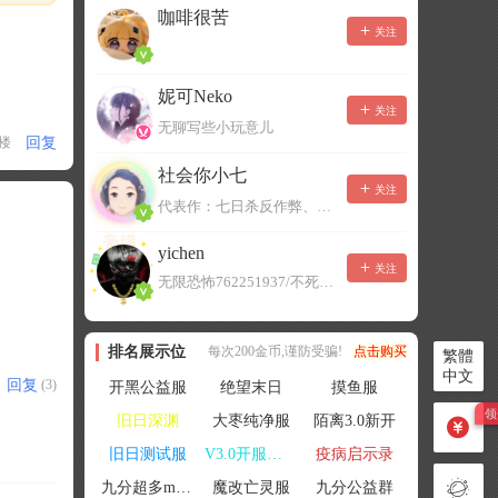
咖啡很苦
关注
妮可Neko
关注
无聊写些小玩意儿
回复
1楼
社会你小七
关注
代表作：七日杀反作弊、七日杀云黑、七日杀BOT、七日杀云商城
yichen
关注
无限恐怖762251937/不死者末日1080207504
排名展示位
每次200金币,谨防受骗!
点击购买
繁體
中文
回复
(3)
开黑公益服
绝望末日
摸鱼服
旧日深渊
大枣纯净服
陌离3.0新开
旧日测试服
V3.0开服联机
疫病启示录
九分超多mod群
魔改亡灵服
九分公益群