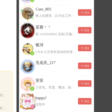
Cure_805
关注
晚上在睡觉，白天在工作，不一定能及时回复，有事可以留言！
至善丶丶
关注
群:1050040662 定制/开服/地图制作/价格公道
银河
关注
CSOL大灾变欢迎你的到来。QQ群：967780922
无名氏_217
关注
安安
关注
大背包、常显、叠加、除草树，唯一作者QQ383125283
偿；
happy!
关注
住院中
则；