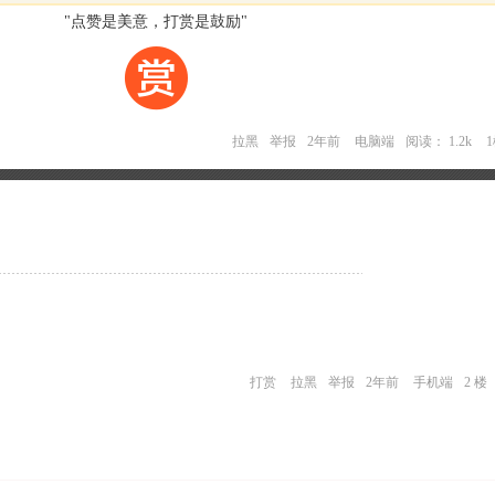
"点赞是美意，打赏是鼓励"
拉黑
举报
2年前
电脑端
阅读： 1.2k
打赏
拉黑
举报
2年前
手机端
2 楼