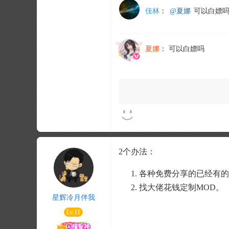
佳林
：
@夏娜
可以白嫖
夏娜
：
可以白嫖吗
2个办法：
各种免费分享的已经有的
找大佬花钱定制MOD。
星辉冷月伴我
Lv.11