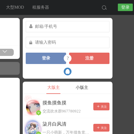
大型MOD
租服务器
登录
?
登录
注册
大版主
小版主
摸鱼摸鱼摸
关注
交流吹水群967780922
柒月白风清
关注
一只小萌新，万年摸鱼党！已经脱坑了。。。