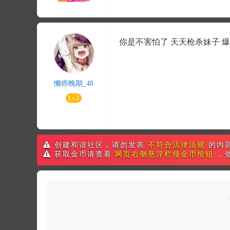
你是不害怕了 天天枪杀妹子 爆
懒癌晚期_48
Lv.2
创建和谐社区，请勿发表
不符合法律法规
的内
获取金币请查看
网页右侧悬浮栏领金币按钮
，