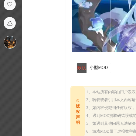
小型MOD
1、本站所有内容由用户发
2、转载或者引用本文内容
©
版
3、如内容侵犯到任何版权
权
4、遇到MOD提取码错误
声
明
5、如遇到其他问题无法解
6、游戏MOD属于虚拟数