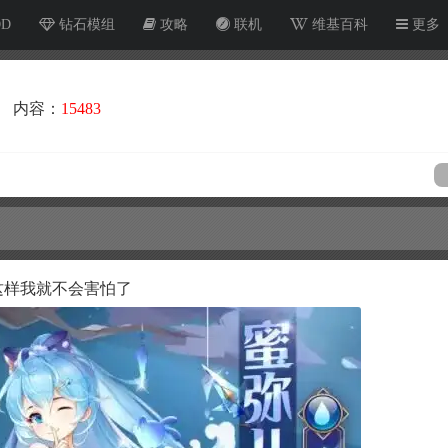
OD
钻石模组
攻略
联机
维基百科
更多
内容：
15483
这样我就不会害怕了