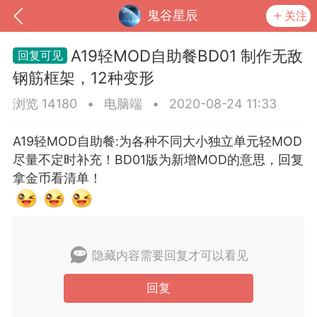
鬼谷星辰
关注
A19轻MOD自助餐BD01 制作无敌
钢筋框架，12种变形
浏览 14180
•
电脑端
•
2020-08-24 11:33
A19轻MOD自助餐:为各种不同大小独立单元轻MOD
尽量不定时补充！BD01版为新增MOD的意思，回复
拿金币看清单！
到
我的钱包
道具
排行榜
隐藏内容需要回复才可以看见
回复
流
MOD下载
攻略教程
联机招募