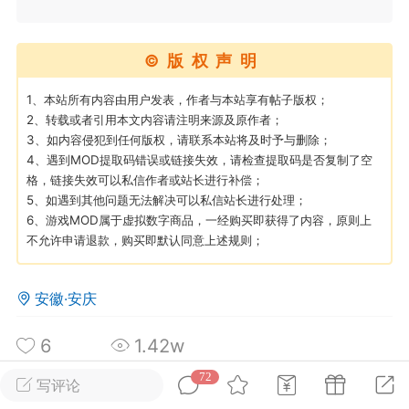
英雄大人
Lv.8
©版权声明
25-02-10 15:45
电脑端
其他&工具
1、本站所有内容由用户发表，作者与本站享有帖子版权；
禁止发布联机可用的作弊模组，
严查卖挂
2、转载或者引用本文内容请注明来源及原作者；
用单机辅助引流私下售卖服务器外挂！
3、如内容侵犯到任何版权，请联系本站将及时予与删除；
4、遇到MOD提取码错误或链接失效，请检查提取码是否复制了空
机作弊模组的发布规范近期收到一些信息
格，链接失效可以私信作者或站长进行补偿；
些作弊模组在联机服务器使用,为了维护游
5、如遇到其他问题无法解决可以私信站长进行处理；
色环境，中文网特此发布以下声明，规范
6、游戏MOD属于虚拟数字商品，一经购买即获得了内容，原则上
模组的发布行为：1. *...
不允许申请退款，购买即默认同意上述规则；
武汉
安徽·安庆
72
2.24w
6
1.42w
72
写评论
英雄大人
Lv.8