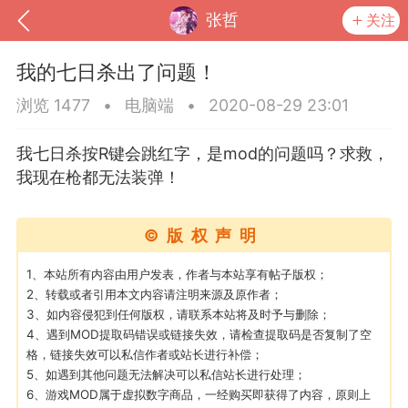
张哲
关注
我的七日杀出了问题！
浏览 1477
•
电脑端
•
2020-08-29 23:01
我七日杀按R键会跳红字，是mod的问题吗？求救，
我现在枪都无法装弹！
©版权声明
1、本站所有内容由用户发表，作者与本站享有帖子版权；
2、转载或者引用本文内容请注明来源及原作者；
到
我的钱包
道具
排行榜
3、如内容侵犯到任何版权，请联系本站将及时予与删除；
4、遇到MOD提取码错误或链接失效，请检查提取码是否复制了空
格，链接失效可以私信作者或站长进行补偿；
5、如遇到其他问题无法解决可以私信站长进行处理；
流
MOD下载
攻略教程
联机招募
6、游戏MOD属于虚拟数字商品，一经购买即获得了内容，原则上