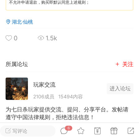
不允许申请退款，购买即默认同意上述规则；
英雄大人
Lv.8
湖北·仙桃
25-02-10 15:45
电脑端
其他&工具
禁止发布联机可用的作弊模组，
严查卖挂
0
1.5k
用单机辅助引流私下售卖服务器外挂！
机作弊模组的发布规范近期收到一些信息
些作弊模组在联机服务器使用,为了维护游
所属论坛
关注
色环境，中文网特此发布以下声明，规范
模组的发布行为：1. *...
玩家交流
进入论坛
武汉
2106成员
15494内容
72
2.22w
为七日杀玩家提供交流、提问、分享平台。发帖请
遵守中国法律规则，拒绝违法信息！
6
写评论
英雄大人
Lv.8
全部 6
只看作者
正序