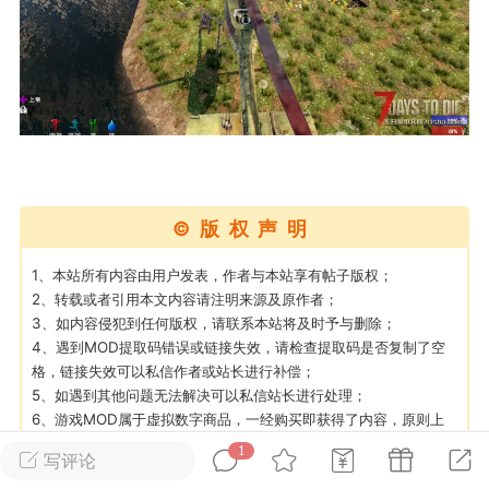
英雄大人
Lv.8
25-02-10 15:45
电脑端
其他&工具
禁止发布联机可用的作弊模组，
严查卖挂
用单机辅助引流私下售卖服务器外挂！
机作弊模组的发布规范近期收到一些信息
些作弊模组在联机服务器使用,为了维护游
©版权声明
色环境，中文网特此发布以下声明，规范
模组的发布行为：1. *...
1、本站所有内容由用户发表，作者与本站享有帖子版权；
2、转载或者引用本文内容请注明来源及原作者；
3、如内容侵犯到任何版权，请联系本站将及时予与删除；
武汉
4、遇到MOD提取码错误或链接失效，请检查提取码是否复制了空
格，链接失效可以私信作者或站长进行补偿；
72
2.22w
5、如遇到其他问题无法解决可以私信站长进行处理；
6、游戏MOD属于虚拟数字商品，一经购买即获得了内容，原则上
不允许申请退款，购买即默认同意上述规则；
1
写评论
英雄大人
Lv.8