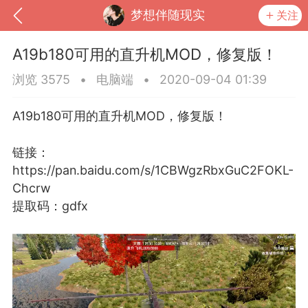
梦想伴随现实
关注
A19b180可用的直升机MOD，修复版！
浏览 3575
•
电脑端
•
2020-09-04 01:39
A19b180可用的直升机MOD，修复版！
链接：
https://pan.baidu.com/s/1CBWgzRbxGuC2FOKL-
Chcrw
提取码：gdfx
到
我的钱包
道具
排行榜
流
MOD下载
攻略教程
联机招募