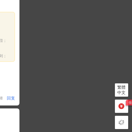
偿；
则；
繁體
中文
回复
1楼