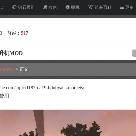
OD
钻石模组
攻略
联机
维基百科
更多
3
内容：
517
直升机MOD
19MOD
>
正文
e.com/topic/11875-a19-bdubyahs-modlets/
使用