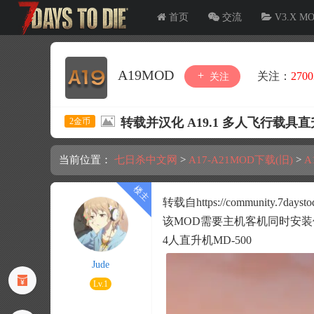
首页
交流
V3.X M
A19MOD
关注：
2700
关注
转载并汉化 A19.1 多人飞行载具
2金币
当前位置：
七日杀中文网
>
A17-A21MOD下载(旧)
>
A
转载自https://community.7daystodi
该MOD需要主机客机同时安装
4人直升机MD-500
Jude
Lv.1