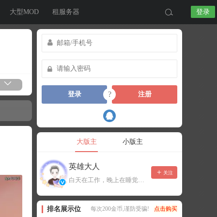
大型MOD
租服务器
登录
?
登录
注册
大版主
小版主
英雄大人
关注
白天在工作，晚上在睡觉，有事可以留言，不一定能及时回复！
排名展示位
每次200金币,谨防受骗!
点击购买