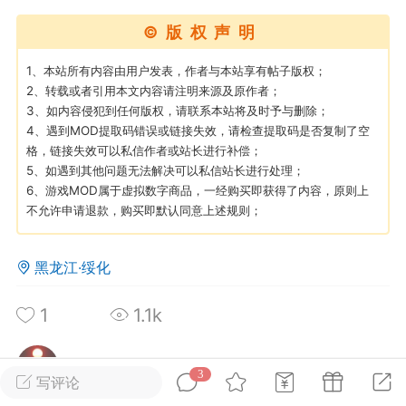
©版权声明
英雄大人
Lv.8
1、本站所有内容由用户发表，作者与本站享有帖子版权；
25-02-10 15:45
电脑端
其他&工具
2、转载或者引用本文内容请注明来源及原作者；
禁止发布联机可用的作弊模组，
严查卖挂
3、如内容侵犯到任何版权，请联系本站将及时予与删除；
用单机辅助引流私下售卖服务器外挂！
4、遇到MOD提取码错误或链接失效，请检查提取码是否复制了空
格，链接失效可以私信作者或站长进行补偿；
机作弊模组的发布规范近期收到一些信息
5、如遇到其他问题无法解决可以私信站长进行处理；
些作弊模组在联机服务器使用,为了维护游
6、游戏MOD属于虚拟数字商品，一经购买即获得了内容，原则上
色环境，中文网特此发布以下声明，规范
不允许申请退款，购买即默认同意上述规则；
模组的发布行为：1. *...
黑龙江·绥化
武汉
72
2.22w
1
1.1k
3
写评论
英雄大人
Lv.8