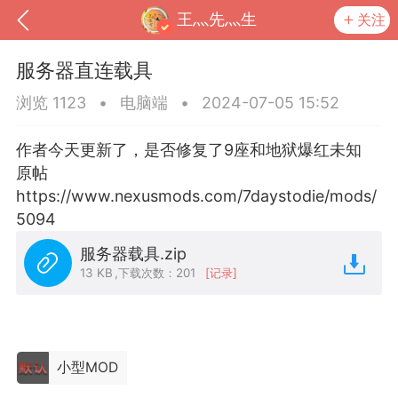
王灬先灬生
关注
服务器直连载具
浏览 1123
•
电脑端
•
2024-07-05 15:52
作者今天更新了，是否修复了9座和地狱爆红未知
原帖
https://www.nexusmods.com/7daystodie/mods/
5094
服务器载具.zip
13 KB
,
下载次数：201
[记录]
到
我的钱包
道具
排行榜
小型MOD
流
MOD下载
攻略教程
联机招募