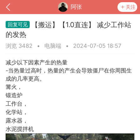
阿张
关注
【搬运】【1.0直连】 减少工作站
的发热
浏览 3482
•
电脑端
•
2024-07-05 18:57
减少以下因素产生的热量
-当热量过高时，热量的产生会导致僵尸在你周围生
成的几率更高。
篝火，
锻造炉
到
我的钱包
道具
排行榜
工作台，
化学站，
露水器，
水泥搅拌机
流
MOD下载
攻略教程
联机招募