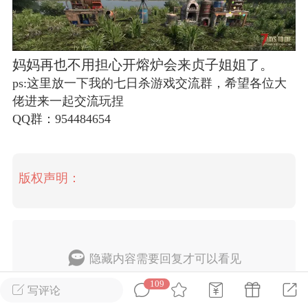
英雄大人
Lv.8
25-02-10 15:45
电脑端
其他&工具
妈妈再也不用担心开熔炉会来贞子姐姐了。
禁止发布联机可用的作弊模组，
严查卖挂
ps:这里放一下我的七日杀游戏交流群，希望各位大
用单机辅助引流私下售卖服务器外挂！
佬进来一起交流玩捏
QQ群：954484654
机作弊模组的发布规范近期收到一些信息
些作弊模组在联机服务器使用,为了维护游
色环境，中文网特此发布以下声明，规范
模组的发布行为：1. *...
版权声明：
武汉
72
2.21w
隐藏内容需要回复才可以看见
109
回复
写评论
英雄大人
Lv.8