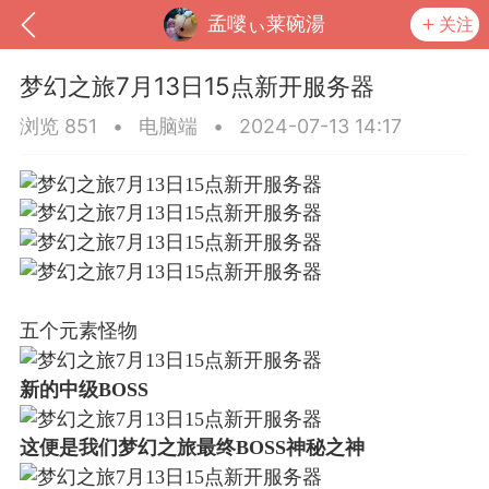
孟嘙ぃ莱碗湯
关注
梦幻之旅7月13日15点新开服务器
浏览 851
•
电脑端
•
2024-07-13 14:17
五个元素怪物
到
我的钱包
道具
排行榜
新的中级BOSS
这便是我们梦幻之旅最终BOSS神秘之神
流
MOD下载
攻略教程
联机招募