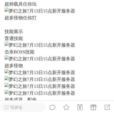
超帅载具任你玩
超多怪物任你打
Lv.8
技能展示
 15:45
电脑端
其他&工具
普通技能
禁止发布联机可用的作弊模组，
严查卖挂
用单机辅助引流私下售卖服务器外挂！
击杀BOSS技能
机作弊模组的发布规范近期收到一些信息
些作弊模组在联机服务器使用,为了维护游
超多怪物
色环境，中文网特此发布以下声明，规范
模组的发布行为：1. *...
武汉
71
2.19w
超多武器、配件
写评论