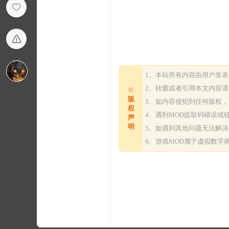
1、本站所有内容由用户发
2、转载或者引用本文内容
©
版
3、如内容侵犯到任何版权
权
4、遇到MOD提取码错误
声
明
5、如遇到其他问题无法解
6、游戏MOD属于虚拟数