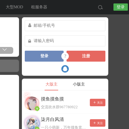
大型MOD
租服务器
登录
?
登录
注册
大版主
小版主
摸鱼摸鱼摸
关注
交流吹水群967780922
柒月白风清
关注
一只小萌新，万年摸鱼党！已经脱坑了。。。