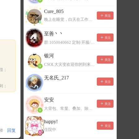
Cure_805
关注
晚上在睡觉，白天在工作，不一定能及时回复，有事可以留言！
至善丶丶
关注
群:1050040662 定制/开服/地图制作/价格公道
银河
关注
CSOL大灾变欢迎你的到来。QQ群：967780922
偿；
无名氏_217
关注
则；
安安
关注
大背包、常显、叠加、除草树，唯一作者QQ383125283
happy!
关注
住院中
回复
1楼