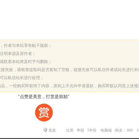
表，作者与本站享有帖子版权；
请注明来源及原作者；
，请联系本站将及时予与删除；
或链接失效，请检查提取码是否复制了空格，链接失效可以私信作者或站长进行补
决可以私信站长进行处理；
字商品，一经购买即获得了内容，原则上不允许申请退款，购买即默认同意上述规
"点赞是美意，打赏是鼓励"
北京
拉黑
举报
5年前
电脑端
阅读： 809