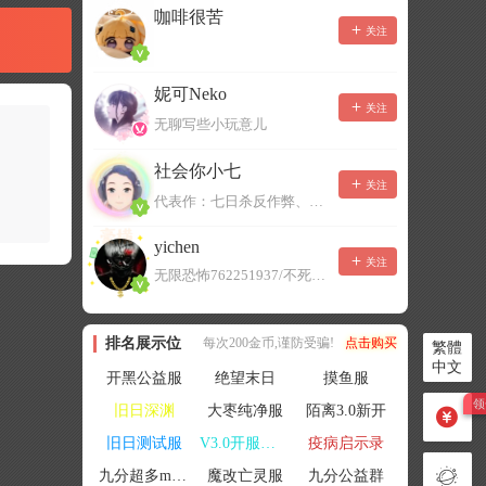
咖啡很苦
关注
妮可Neko
关注
无聊写些小玩意儿
社会你小七
关注
代表作：七日杀反作弊、七日杀云黑、七日杀BOT、七日杀云商城
yichen
关注
无限恐怖762251937/不死者末日1080207504
排名展示位
每次200金币,谨防受骗!
点击购买
繁體
中文
开黑公益服
绝望末日
摸鱼服
旧日深渊
大枣纯净服
陌离3.0新开
旧日测试服
V3.0开服联机
疫病启示录
九分超多mod群
魔改亡灵服
九分公益群