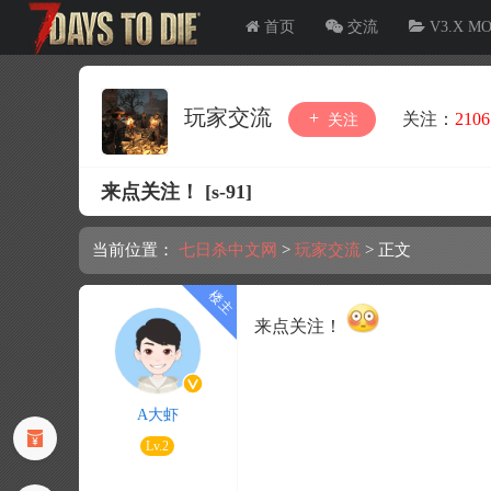
首页
交流
V3.X M
玩家交流
关注：
2106
关注
来点关注！ [s-91]
当前位置：
七日杀中文网
>
玩家交流
>
正文
来点关注！
A大虾
Lv.2