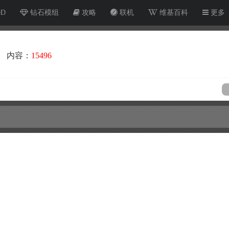
OD
钻石模组
攻略
联机
维基百科
更多
内容：
15496