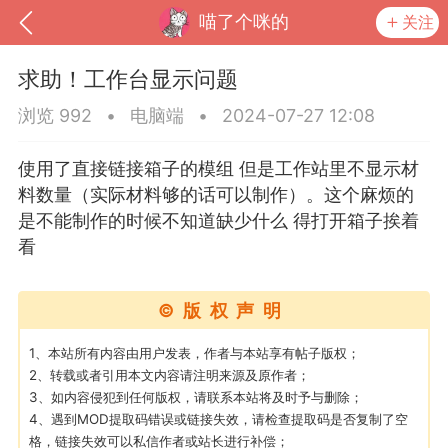
喵了个咪的
关注
求助！工作台显示问题
浏览 992
•
电脑端
•
2024-07-27 12:08
使用了直接链接箱子的模组 但是工作站里不显示材
料数量（实际材料够的话可以制作）。这个麻烦的
是不能制作的时候不知道缺少什么 得打开箱子挨着
看
©版权声明
到
我的钱包
道具
排行榜
1、本站所有内容由用户发表，作者与本站享有帖子版权；
2、转载或者引用本文内容请注明来源及原作者；
3、如内容侵犯到任何版权，请联系本站将及时予与删除；
4、遇到MOD提取码错误或链接失效，请检查提取码是否复制了空
流
MOD下载
攻略教程
联机招募
格，链接失效可以私信作者或站长进行补偿；