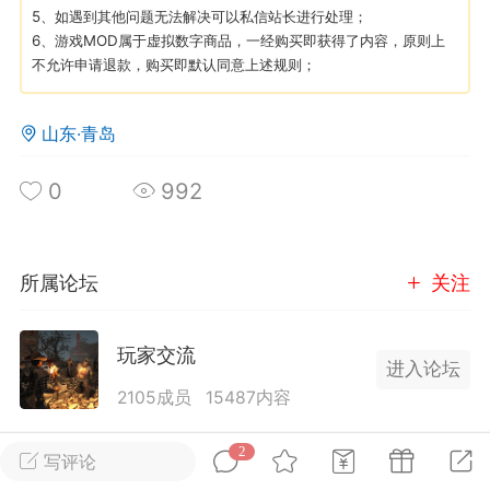
5、如遇到其他问题无法解决可以私信站长进行处理；
6、游戏MOD属于虚拟数字商品，一经购买即获得了内容，原则上
英雄大人
Lv.8
不允许申请退款，购买即默认同意上述规则；
25-02-10 15:45
电脑端
其他&工具
禁止发布联机可用的作弊模组，
严查卖挂
山东·青岛
用单机辅助引流私下售卖服务器外挂！
0
992
机作弊模组的发布规范近期收到一些信息
些作弊模组在联机服务器使用,为了维护游
色环境，中文网特此发布以下声明，规范
模组的发布行为：1. *...
所属论坛
关注
武汉
玩家交流
进入论坛
72
2.2w
2105成员
15487内容
为七日杀玩家提供交流、提问、分享平台。发帖请
2
写评论
英雄大人
Lv.8
遵守中国法律规则，拒绝违法信息！